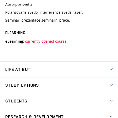
Absorpce světla.
Polarizované světlo, interference světla, laser.
Seminář, prezentace seminární práce.
ELEARNING
currently opened course
eLearning:
LIFE AT BUT
BUT Ambience
STUDY OPTIONS
Spaces
Join BUT
Dormitories
STUDENTS
Short-term studies
Refectories
Courses
Study Regulations
Going Abroad
Scholarships
Degree studies in English
RESEARCH & DEVELOPMENT
Sport