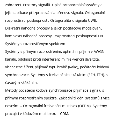
zobrazení. Prostory signálů. Úplné ortonormální systémy a
jejich aplikace při zpracování a přenosu signálu. Ortogonální
rozprostírací posloupnosti. Ortogonalita u signálů UWB.
Diskrétní náhodné procesy a jejich počítačové modelování,
komplexní náhodné procesy. Rozprostírací posloupnosti PN.
Systémy s rozprostřeným spektrem
Systémy s přímým rozprostřením, optimální příjem v AWGN
kanálu, odolnost proti interferencím, frekvenční diverzita,
vícecestné šíření, přijímač typu hrábě (Rake), počáteční kódová
synchronizace. Systémy s frekvenčním skákáním (SFH, FFH), s
časovým skákáním.
Metody počáteční kódové synchronizace přijímače signálu s
přímým rozprostřením spektra. Základní třídění systémů s více
nosnými – Ortogonální frekvenční multiplex (OFDM). Systémy
pracující v kódovém multiplexu – CDM.