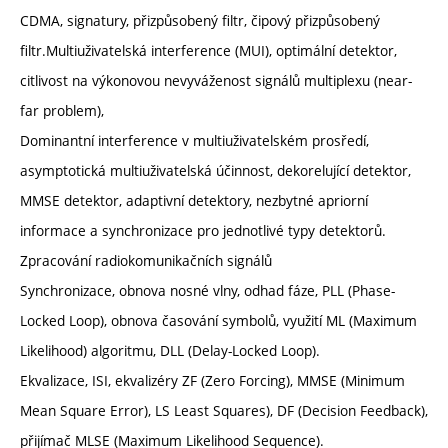
CDMA, signatury, přizpůsobený filtr, čipový přizpůsobený
filtr.Multiuživatelská interference (MUI), optimální detektor,
citlivost na výkonovou nevyváženost signálů multiplexu (near-
far problem),
Dominantní interference v multiuživatelském prosředí,
asymptotická multiuživatelská účinnost, dekorelující detektor,
MMSE detektor, adaptivní detektory, nezbytné apriorní
informace a synchronizace pro jednotlivé typy detektorů.
Zpracování radiokomunikačních signálů
Synchronizace, obnova nosné vlny, odhad fáze, PLL (Phase-
Locked Loop), obnova časování symbolů, využití ML (Maximum
Likelihood) algoritmu, DLL (Delay-Locked Loop).
Ekvalizace, ISI, ekvalizéry ZF (Zero Forcing), MMSE (Minimum
Mean Square Error), LS Least Squares), DF (Decision Feedback),
přijímač MLSE (Maximum Likelihood Sequence).