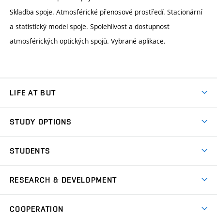
Skladba spoje. Atmosférické přenosové prostředí. Stacionární
a statistický model spoje. Spolehlivost a dostupnost
atmosférických optických spojů. Vybrané aplikace.
LIFE AT BUT
BUT Ambience
STUDY OPTIONS
Spaces
Join BUT
Dormitories
STUDENTS
Short-term studies
Refectories
Courses
Study Regulations
Going Abroad
Scholarships
Degree studies in English
RESEARCH & DEVELOPMENT
Sport
Study programmes
Personal Data Protection
Admission Office
Social Safety
Degree studies in Czech
Brno
Research & Development
Academic year schedule
Welcome week
Entrepreneurship Support
COOPERATION
E-application
at BUT
Practical guide