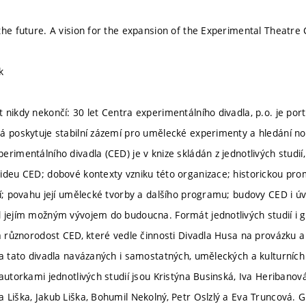
the future. A vision for the expansion of the Experimental Theatre 
k
 nikdy nekončí: 30 let Centra experimentálního divadla, p.o. je po
á poskytuje stabilní zázemí pro umělecké experimenty a hledání no
rimentálního divadla (CED) je v knize skládán z jednotlivých studií,
ideu CED; dobové kontexty vzniku této organizace; historickou prom
ní; povahu její umělecké tvorby a dalšího programu; budovy CED i ú
 jejím možným vývojem do budoucna. Formát jednotlivých studií i gr
 a různorodost CED, které vedle činnosti Divadla Husa na provázku a
na tato divadla navázaných i samostatných, uměleckých a kulturních 
autorkami jednotlivých studií jsou Kristýna Businská, Iva Heribanov
 Liška, Jakub Liška, Bohumil Nekolný, Petr Oslzlý a Eva Truncová