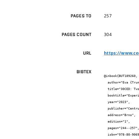
257
PAGES TO
304
PAGES COUNT
https://www.ced
URL
BIBTEX
@inbook{BUT189260,

  author="Eva {Truncová}",

  title="30CED: Tvorba budoucnosti. Vize rozšíření areálu Centra experimentálního divadla.",

  booktitle="Experiment nikdy nekončí: 30 let Centra experimentálního divadla",

  year="2023",

  publisher="Centrum experimentálního divadla, p.o.",

  address="Brno",

  edition="1",

  pages="244--257",

  isbn="978-80-906920-4-6",
