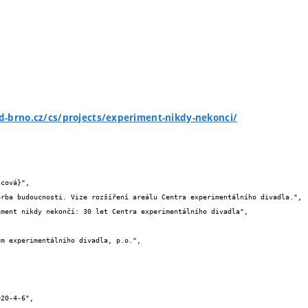
-brno.cz/cs/projects/experiment-nikdy-nekonci/