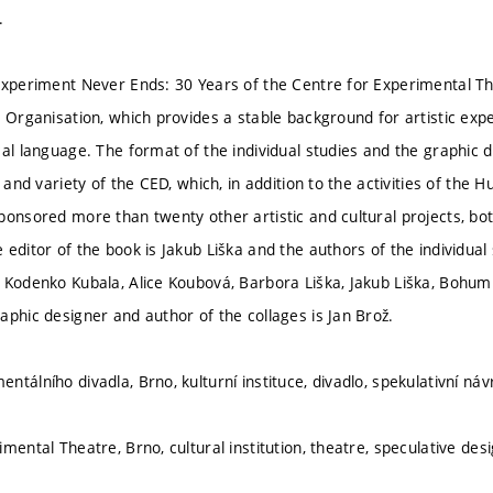
.
Experiment Never Ends: 30 Years of the Centre for Experimental Thea
y Organisation, which provides a stable background for artistic ex
al language. The format of the individual studies and the graphic d
y and variety of the CED, which, in addition to the activities of th
ponsored more than twenty other artistic and cultural projects, bo
editor of the book is Jakub Liška and the authors of the individual 
 Kodenko Kubala, Alice Koubová, Barbora Liška, Jakub Liška, Bohumi
aphic designer and author of the collages is Jan Brož.
tálního divadla, Brno, kulturní instituce, divadlo, spekulativní náv
mental Theatre, Brno, cultural institution, theatre, speculative des