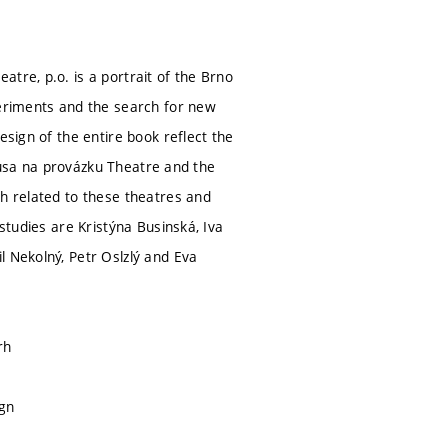
tre, p.o. is a portrait of the Brno
periments and the search for new
esign of the entire book reflect the
e Husa na provázku Theatre and the
th related to these theatres and
studies are Kristýna Businská, Iva
l Nekolný, Petr Oslzlý and Eva
rh
ign