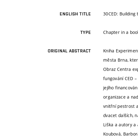
30CED: Building 
ENGLISH TITLE
Chapter in a boo
TYPE
Kniha Experiment
ORIGINAL ABSTRACT
města Brna, kter
Obraz Centra expe
fungování CED – 
jejího financová
organizace a nad
vnitřní pestrost
dvacet dalších, 
Liška a autory a 
Koubová, Barbora