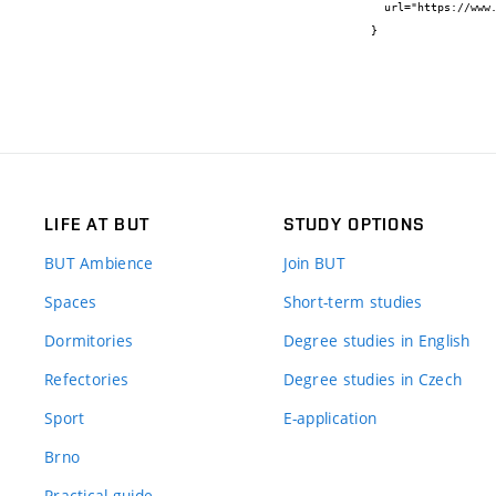
  url="https://www.ced-brno.cz/cs/projects/experiment-nikdy-nekonci/"

}
LIFE AT BUT
STUDY OPTIONS
BUT Ambience
Join BUT
Spaces
Short-term studies
Dormitories
Degree studies in English
Refectories
Degree studies in Czech
Sport
E-application
Brno
Practical guide