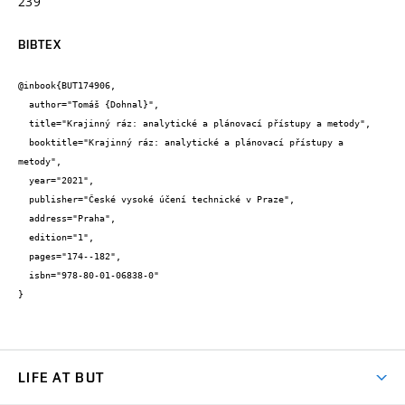
239
BIBTEX
@inbook{BUT174906,

  author="Tomáš {Dohnal}",

  title="Krajinný ráz: analytické a plánovací přístupy a metody",

  booktitle="Krajinný ráz: analytické a plánovací přístupy a 
metody",

  year="2021",

  publisher="České vysoké účení technické v Praze",

  address="Praha",

  edition="1",

  pages="174--182",

  isbn="978-80-01-06838-0"

}
LIFE AT BUT