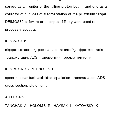
served as a monitor of the falling proton beam, and one as a
collector of nuclides of fragmentation of the plutonium target.
DEIMOS32 software and scripts of Ruby were used to
process γ-spectra.
KEYWORDS
відпрацьоване ядерне паливо; актиноїди; фрагментація;
трансмутація; ADS; поперечний переріз; плутоній.
KEY WORDS IN ENGLISH
spent nuclear fuel; actinides; spallation; transmutation; ADS;
cross section; plutonium.
AUTHORS
TANCHAK, A.; HOLOMB, R.; HAYSAK, I.; KATOVSKÝ, K.