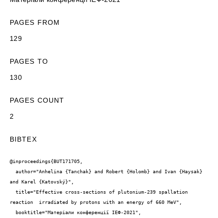
PAGES FROM
129
PAGES TO
130
PAGES COUNT
2
BIBTEX
@inproceedings{BUT171705,

  author="Anhelina {Tanchak} and Robert {Holomb} and Ivan {Haysak} 
and Karel {Katovský}",

  title="Effective cross-sections of plutonium-239 spallation 
reaction  irradiated by protons with an energy of 660 MeV",

  booktitle="Матеріали конференції ІЕФ-2021",
