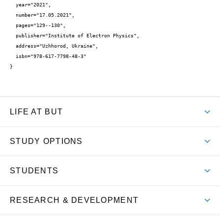
  year="2021",

  number="17.05.2021",

  pages="129--130",

  publisher="Institute of Electron Physics",

  address="Uzhhorod, Ukraine",

  isbn="978-617-7798-48-3"

}
LIFE AT BUT
BUT Ambience
STUDY OPTIONS
Spaces
Join BUT
Dormitories
STUDENTS
Short-term studies
Refectories
Courses
Study Regulations
Going Abroad
Scholarships
Degree studies in English
RESEARCH & DEVELOPMENT
Sport
Study programmes
Personal Data Protection
Admission Office
Social Safety
Degree studies in Czech
Brno