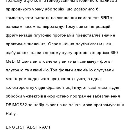
трансмутацію ВЯП з генеруванням вторинного палива з
природнього урану або торію, що дозволило б
компенсувати витрати на знищення компонент ВЯП з
великим часом напіврозпаду. Тому вивчення реакцій
фрагментації плутонію протонами представляє значне
практичне значення. Опромінення плутонієвої мішені
відбувалося на виведеному пучку протонів енергією 660
МеВ. Мішень виготовлена у вигляді «сендвічу» фольг
плутонію та алюмінію.Три фольги алюмінію слугували
монітором падаючого протонного пучка, а одна
колектором нуклідів фрагментації плутонієвої мішені.Для
обробки γ-спектрів використано програмне забезпечення
DEIMOS32 та набір скриптів на основі мови програмування
Ruby .
ENGLISH ABSTRACT