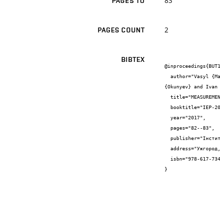
83
PAGES TO
2
PAGES COUNT
BIBTEX
@inproceedings{BUT1
  author="Vasyl {Martishichkin} and Jan {Varmuža} and Karel {Katovský} and Ruslan {Plekan} and Mykola {Sabolchiy} and Oleksandr 
{Okunyev} and Ivan 
  title="MEASUREMENT OF ABSOLUTE ABSORBED RADIATION DOSE ON B-25 BETATRON",

  booktitle="IEP-2017 International Conference of young scientists and postgraduates",

  year="2017",

  pages="82--83",

  publisher="Інститут електронної фізики НАН України",

  address="Ужгород, Україна",

  isbn="978-617-7344-37- 6"

}