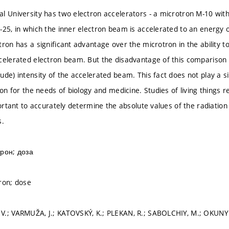
l University has two electron accelerators - a microtron M-10 wit
-25, in which the inner electron beam is accelerated to an energy o
tron has a significant advantage over the microtron in the ability
celerated electron beam. But the disadvantage of this comparison 
de) intensity of the accelerated beam. This fact does not play a sig
ion for the needs of biology and medicine. Studies of living things r
portant to accurately determine the absolute values ​​of the radiati
s.
трон; доза
ron; dose
.; VARMUŽA, J.; KATOVSKÝ, K.; PLEKAN, R.; SABOLCHIY, M.; OKUNYE