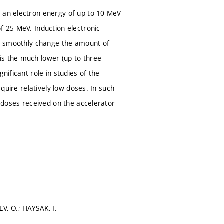
h an electron energy of up to 10 MeV
f 25 MeV. Induction electronic
 to smoothly change the amount of
is the much lower (up to three
nificant role in studies of the
equire relatively low doses. In such
on doses received on the accelerator
V, O.; HAYSAK, I.