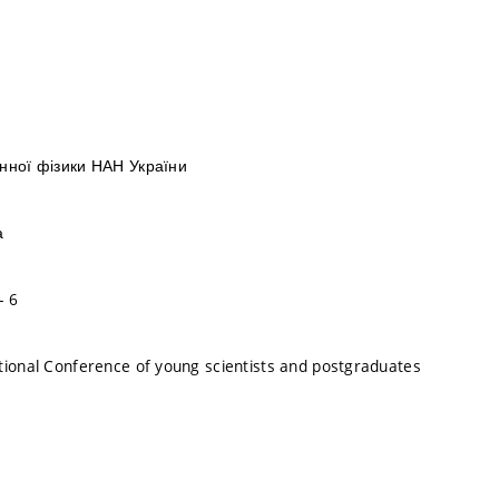
онної фізики НАН України
а
- 6
tional Conference of young scientists and postgraduates