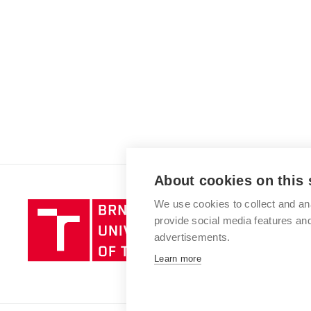
About cookies on this 
We use cookies to collect and an
Brno
provide social media features a
University
advertisements.
of
Technology
Learn more