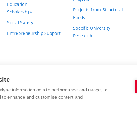
Education
Projects from Structural
Scholarships
Funds
Social Safety
Specific University
Entrepreneurship Support
Research
site
BRNO UNIVERSITY OF TECHNOLOGY
alyse information on site performance and usage, to
nd to enhance and customise content and
Antonínská 548/1
www.vut.cz
602 00 Brno
vut@vutbr.cz
Czech Republic