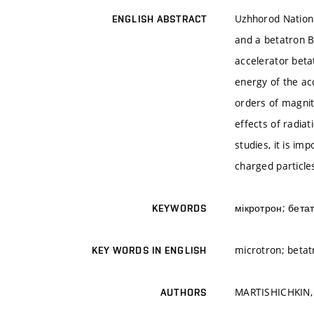
Uzhhorod Nationa
ENGLISH ABSTRACT
and a betatron B
accelerator beta
energy of the ac
orders of magnitu
effects of radiat
studies, it is im
charged particle
мікротрон; бета
KEYWORDS
microtron; betat
KEY WORDS IN ENGLISH
MARTISHICHKIN, V
AUTHORS