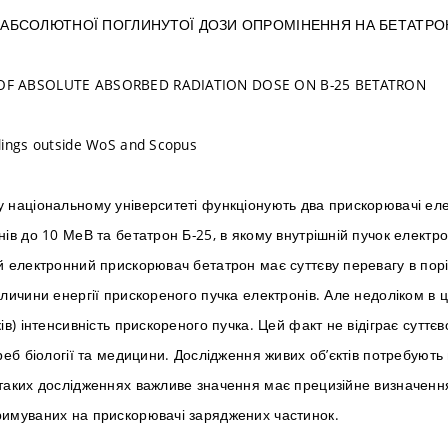
АБСОЛЮТНОЇ ПОГЛИНУТОЇ ДОЗИ ОПРОМІНЕННЯ НА БЕТАТРОН
F ABSOLUTE ABSORBED RADIATION DOSE ON B-25 BETATRON
dings outside WoS and Scopus
 національному університеті функціонують два прискорювачі елек
нів до 10 МеВ та бетатрон Б-25, в якому внутрішній пучок електро
й електронний прискорювач бетатрон має суттєву перевагу в порі
еличини енергії прискореного пучка електронів. Але недоліком в 
ів) інтенсивність прискореного пучка. Цей факт не відіграє суттє
треб біології та медицини. Дослідження живих об’єктів потребують
таких дослідженнях важливе значення має прецизійне визначенн
имуваних на прискорювачі заряджених частинок.