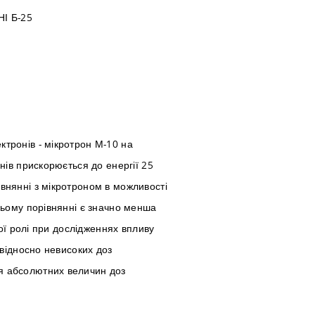
І Б-25
тронів - мікротрон М-10 на
нів прискорюється до енергії 25
внянні з мікротроном в можливості
цьому порівнянні є значно менша
вої ролі при дослідженнях впливу
 відносно невисоких доз
я абсолютних величин доз