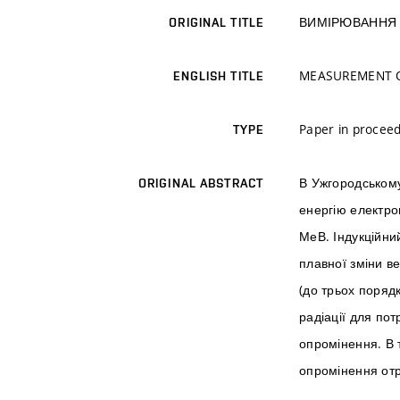
ВИМІРЮВАННЯ 
ORIGINAL TITLE
MEASUREMENT O
ENGLISH TITLE
Paper in procee
TYPE
В Ужгородському
ORIGINAL ABSTRACT
енергію електро
МеВ. Індукційни
плавної зміни в
(до трьох порядк
радіації для по
опромінення. В 
опромінення отр