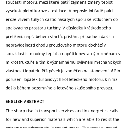
součásti motoru, mezi které patří zejména změny teplot,
vysokoteplotní koroze a oxidace. V neposlední řadě pak i
eroze vlivem tuhých částic nasátých spolu se vzduchem do
spalovacího prostoru turbíny. V důsledku krátkodobého
přetížení, např. během startů, přistání, případně i dalších
nepravidelností chodu proudového motoru dochází v
souvislosti s maximy teplot a napětí k nevratným změnám v
mikrostruktuře a tím k významnému ovlivnění mechanických
vlastností lopatek. Příspěvek je zaměřen na stanovení příčin
porušení lopatek turbínových kol leteckého motoru, k nimž
došlo během pozemního a letového zkušebního provozu.
ENGLISH ABSTRACT
The sharp rise in transport services and in energetics calls
for new and superior materials which are able to resist the
extreme requirements in recent years. The most exposed