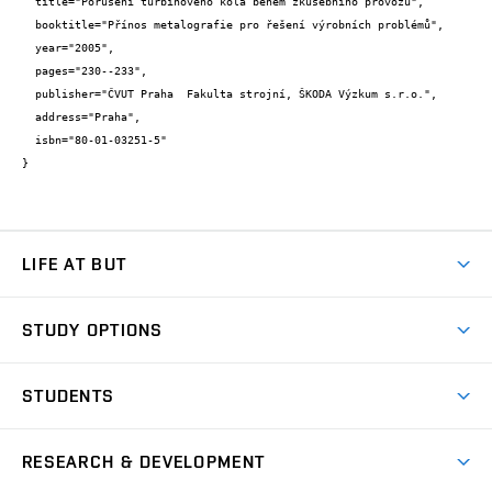
  title="Porušení turbínového kola během zkušebního provozu",

  booktitle="Přínos metalografie pro řešení výrobních problémů",

  year="2005",

  pages="230--233",

  publisher="ČVUT Praha  Fakulta strojní, ŠKODA Výzkum s.r.o.",

  address="Praha",

  isbn="80-01-03251-5"

}
LIFE AT BUT
BUT Ambience
STUDY OPTIONS
Spaces
Join BUT
Dormitories
STUDENTS
Short-term studies
Refectories
Courses
Study Regulations
Going Abroad
Scholarships
Degree studies in English
RESEARCH & DEVELOPMENT
Sport
Study programmes
Personal Data Protection
Admission Office
Social Safety
Degree studies in Czech