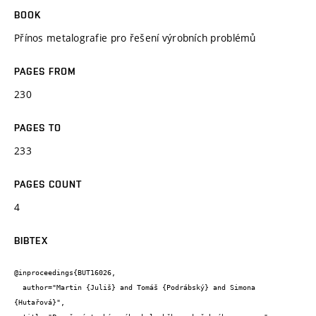
BOOK
Přínos metalografie pro řešení výrobních problémů
PAGES FROM
230
PAGES TO
233
PAGES COUNT
4
BIBTEX
@inproceedings{BUT16026,

  author="Martin {Juliš} and Tomáš {Podrábský} and Simona 
{Hutařová}",
