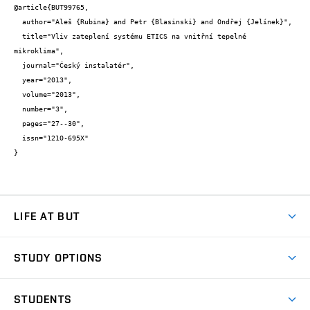
@article{BUT99765,

  author="Aleš {Rubina} and Petr {Blasinski} and Ondřej {Jelínek}",

  title="Vliv zateplení systému ETICS na vnitřní tepelné 
mikroklima",

  journal="Český instalatér",

  year="2013",

  volume="2013",

  number="3",

  pages="27--30",

  issn="1210-695X"

}
LIFE AT BUT
BUT Ambience
STUDY OPTIONS
Spaces
Join BUT
Dormitories
STUDENTS