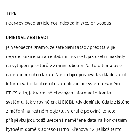
TYPE
Peer-reviewed article not indexed in WoS or Scopus
ORIGINAL ABSTRACT
Je všeobecně známo, že zateplení fasády předsta-vuje
nejvíce rozšířenou a rentabilní možnost, jak ušetřit náklady
na vytápění prostorů v zimním období. Na toto téma bylo
napsáno mnoho článků. Následující příspěvek si klade za cíl
informovat o konkrétním zateplovacím systému zvaném
ETICS a to, jak v rovině obecných informací o tomto
systému, tak v rovině praktičtější, kdy doplňuje údaje zjištěné
z měření na reálném objektu. V druhé polovině tohoto
příspěvku jsou totiž uvedená naměřené data na konkrétním
bytovém domě s adresou Brno, Křenová 42. Jelikož tento