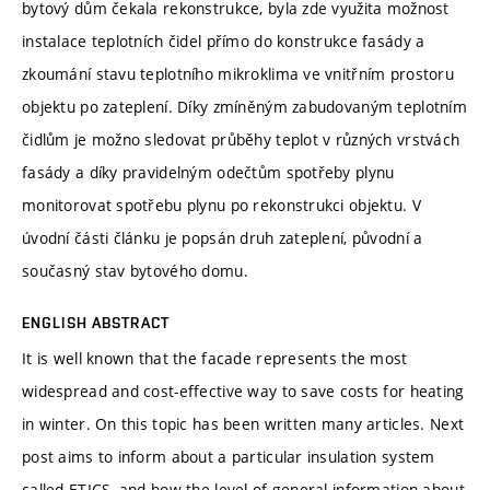
bytový dům čekala rekonstrukce, byla zde využita možnost
instalace teplotních čidel přímo do konstrukce fasády a
zkoumání stavu teplotního mikroklima ve vnitřním prostoru
objektu po zateplení. Díky zmíněným zabudovaným teplotním
čidlům je možno sledovat průběhy teplot v různých vrstvách
fasády a díky pravidelným odečtům spotřeby plynu
monitorovat spotřebu plynu po rekonstrukci objektu. V
úvodní části článku je popsán druh zateplení, původní a
současný stav bytového domu.
ENGLISH ABSTRACT
It is well known that the facade represents the most
widespread and cost-effective way to save costs for heating
in winter. On this topic has been written many articles. Next
post aims to inform about a particular insulation system
called ETICS, and how the level of general information about