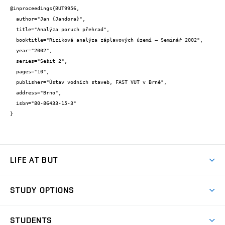
@inproceedings{BUT9956,

  author="Jan {Jandora}",

  title="Analýza poruch přehrad",

  booktitle="Riziková analýza záplavových území – Seminář 2002",

  year="2002",

  series="Sešit 2",

  pages="10",

  publisher="Ústav vodních staveb, FAST VUT v Brně",

  address="Brno",

  isbn="80-86433-15-3"

}
LIFE AT BUT
BUT Ambience
STUDY OPTIONS
Spaces
Join BUT
Dormitories
STUDENTS