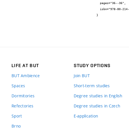
  pages="36--36",

  isbn="978-80-214-4704-2"

}
LIFE AT BUT
STUDY OPTIONS
BUT Ambience
Join BUT
Spaces
Short-term studies
Dormitories
Degree studies in English
Refectories
Degree studies in Czech
Sport
E-application
Brno