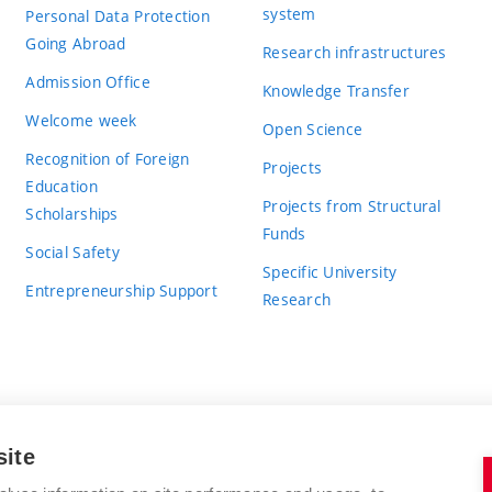
system
Personal Data Protection
Going Abroad
Research infrastructures
Admission Office
Knowledge Transfer
Welcome week
Open Science
Recognition of Foreign
Projects
Education
Projects from Structural
Scholarships
Funds
Social Safety
Specific University
Entrepreneurship Support
Research
site
BRNO UNIVERSITY OF TECHNOLOGY