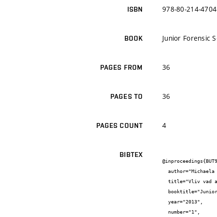
978-80-214-4704
ISBN
Junior Forensic 
BOOK
36
PAGES FROM
36
PAGES TO
4
PAGES COUNT
BIBTEX
@inproceedings{BUT9
  author="Michaela {Horáčková} and Petr {Hlavsa}",

  title="Vliv vad a poruch konstrukcí na vzduchotěsnost objektu",

  booktitle="Junior Forensic Science Brno 2013 - Sborník příspěvků",

  year="2013",

  number="1",
