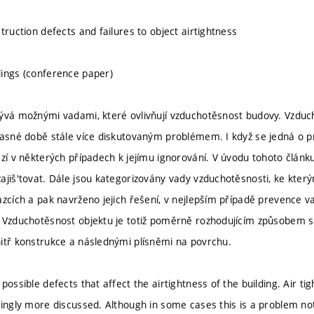
truction defects and failures to object airtightness
ings (conference paper)
ývá možnými vadami, které ovlivňují vzduchotěsnost budovy. Vzduch
časné době stále více diskutovaným problémem. I když se jedná o 
ází v některých případech k jejímu ignorování. V úvodu tohoto článk
ajiš'tovat. Dále jsou kategorizovány vady vzduchotěsnosti, ke kter
ázcích a pak navrženo jejich řešení, v nejlepším případě prevence v
 Vzduchotěsnost objektu je totiž poměrně rozhodujícím způsobem s
itř konstrukce a následnými plísněmi na povrchu.
possible defects that affect the airtightness of the building. Air tig
ingly more discussed. Although in some cases this is a problem not 