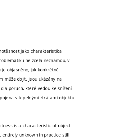
otěsnost jako charakteristika
problematiku ne zcela neznámou, v
u je objasněno, jak konkrétně
ým může dojít. Jsou ukázány na
ad a poruch, které vedou ke snížení
pojena s tepelnými ztrátami objektu
htness is a characteristic of object
entirely unknown in practice still