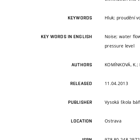
Hluk; proudění v
KEYWORDS
Noise; water flow
KEY WORDS IN ENGLISH
pressure level
KOMÍNKOVÁ, K.; 
AUTHORS
11.04.2013
RELEASED
Vysoká škola báň
PUBLISHER
Ostrava
LOCATION
978-80-248-2972
ISBN