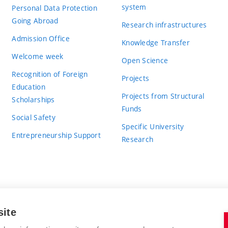
system
Personal Data Protection
Going Abroad
Research infrastructures
Admission Office
Knowledge Transfer
Welcome week
Open Science
Recognition of Foreign
Projects
Education
Projects from Structural
Scholarships
Funds
Social Safety
Specific University
Entrepreneurship Support
Research
site
BRNO UNIVERSITY OF TECHNOLOGY