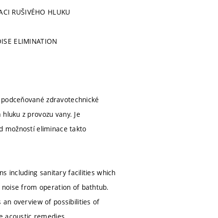
ACI RUŠIVÉHO HLUKU
OISE ELIMINATION
 a podceňované zdravotechnické
 hluku z provozu vany. Je
ed možností eliminace takto
s including sanitary facilities which
e noise from operation of bathtub.
an overview of possibilities of
te acoustic remedies.