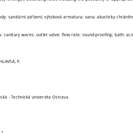
ody; sanitární zařízení; výtoková armatura; vana; akusticky chráněn
; sanitary wares; outlet valve; flow rate; sound-proofing; bath; aco
HLAVSA, P.
ská - Technická univerzita Ostrava
-2