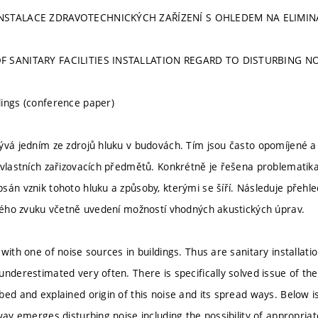
INSTALACE ZDRAVOTECHNICKÝCH ZAŘÍZENÍ S OHLEDEM NA ELIMIN
F SANITARY FACILITIES INSTALLATION REGARD TO DISTURBING N
ings (conference paper)
ývá jedním ze zdrojů hluku v budovách. Tím jsou často opomíjené
 vlastních zařizovacích předmětů. Konkrétně je řešena problematika
sán vznik tohoto hluku a způsoby, kterými se šíří. Následuje přehl
ivého zvuku včetně uvedení možností vhodných akustických úprav.
with one of noise sources in buildings. Thus are sanitary installation
underestimated very often. There is specifically solved issue of th
ed and explained origin of this noise and its spread ways. Below is 
 way emerges disturbing noise including the possibility of appropria