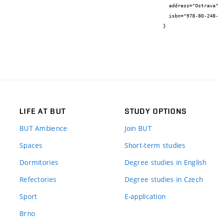
  address="Ostrava",

  isbn="978-80-248-2972-2"

}
LIFE AT BUT
STUDY OPTIONS
BUT Ambience
Join BUT
Spaces
Short-term studies
Dormitories
Degree studies in English
Refectories
Degree studies in Czech
Sport
E-application
Brno