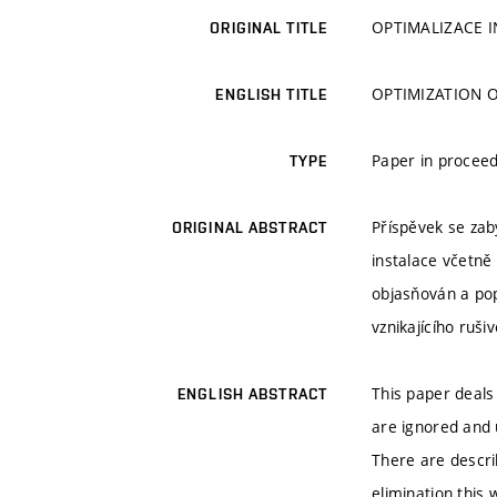
OPTIMALIZACE 
ORIGINAL TITLE
OPTIMIZATION O
ENGLISH TITLE
Paper in proceed
TYPE
Příspěvek se zab
ORIGINAL ABSTRACT
instalace včetně
objasňován a pop
vznikajícího ruš
This paper deals 
ENGLISH ABSTRACT
are ignored and 
There are describ
elimination this