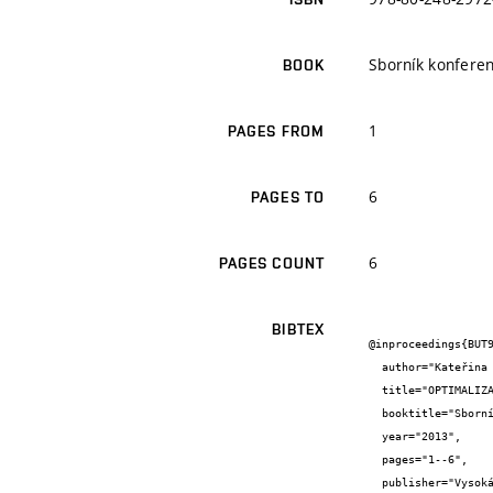
Sborník konferen
BOOK
1
PAGES FROM
6
PAGES TO
6
PAGES COUNT
BIBTEX
@inproceedings{BUT9
  author="Kateřina {Komínková} and Petr {Hlavsa}",

  title="OPTIMALIZACE INSTALACE ZDRAVOTECHNICKÝCH ZAŘÍZENÍ S OHLEDEM NA ELIMINACI RUŠIVÉHO HLUKU",

  booktitle="Sborník konference PROGRESS 2013 - Teplo, tepelná technika, vzduchotechnika, vytápění a akustika",

  year="2013",

  pages="1--6",

  publisher="Vysoká škola báňská - Technická univerzita Ostrava",
