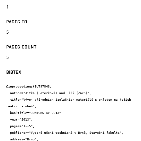
1
PAGES TO
5
PAGES COUNT
5
BIBTEX
@inproceedings{BUT97843,

  author="Jitka {Peterková} and Jiří {Zach}",

  title="Vývoj přírodních izolačních materiálů s ohledem na jejich 
reakci na oheň",

  booktitle="JUNIORSTAV 2013",

  year="2013",

  pages="1--5",

  publisher="Vysoké učení technické v Brně, Stavební fakulta",

  address="Brno",
