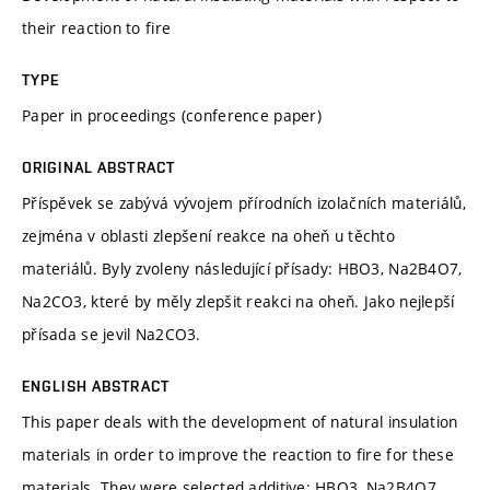
their reaction to fire
TYPE
Paper in proceedings (conference paper)
ORIGINAL ABSTRACT
Příspěvek se zabývá vývojem přírodních izolačních materiálů,
zejména v oblasti zlepšení reakce na oheň u těchto
materiálů. Byly zvoleny následující přísady: HBO3, Na2B4O7,
Na2CO3, které by měly zlepšit reakci na oheň. Jako nejlepší
přísada se jevil Na2CO3.
ENGLISH ABSTRACT
This paper deals with the development of natural insulation
materials in order to improve the reaction to fire for these
materials. They were selected additive: HBO3, Na2B4O7,