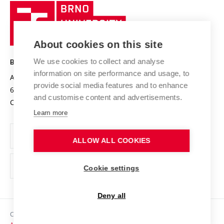
Research quality assurance system
International Staff Week
Brno
Sustainable university
University
Research infrastructures
International Agreements
of
Entrepreneurial University / ContriBUTe
Knowledge Transfer
University Networks
About cookies on this site
Technology
Safe University
Open Science
Cooperation with Schools
We use cookies to collect and analyse
BRNO UNIVERSITY OF TECHNOLOGY
Organization Structure
Projects
information on site performance and usage, to
Antonínská 548/1
www.vut.cz
provide social media features and to enhance
Projects from Structural Funds
602 00 Brno
vut@vutbr.cz
Official notice board
and customise content and advertisements.
Czech Republic
Specific University Research
Personal Data Protection
Learn more
Career at BUT
ALLOW ALL COOKIES
Support and development of employees and students
Equal opportunities
Cookie settings
Social Safety
Deny all
HR Award
Copyright © 2026 VUT