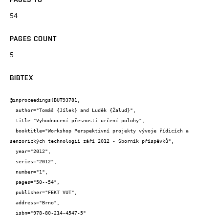
54
PAGES COUNT
5
BIBTEX
@inproceedings{BUT93781,

  author="Tomáš {Jílek} and Luděk {Žalud}",

  title="Vyhodnocení přesnosti určení polohy",

  booktitle="Workshop Perspektivní projekty vývoje řídicích a 
senzorických technologií září 2012 - Sborník příspěvků",

  year="2012",

  series="2012",

  number="1",

  pages="50--54",

  publisher="FEKT VUT",

  address="Brno",

  isbn="978-80-214-4547-5"
