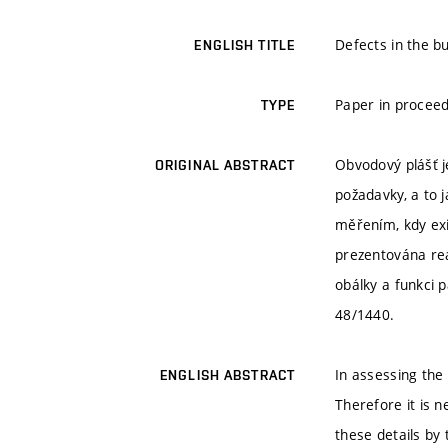
Defects in the bu
ENGLISH TITLE
Paper in proceed
TYPE
Obvodový plášť j
ORIGINAL ABSTRACT
požadavky, a to j
měřením, kdy exi
prezentována reá
obálky a funkci 
48/1440.
In assessing the
ENGLISH ABSTRACT
Therefore it is 
these details by