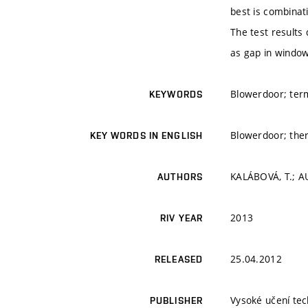
best is combinat
The test results
as gap in window 
Blowerdoor; ter
KEYWORDS
Blowerdoor; the
KEY WORDS IN ENGLISH
KALÁBOVÁ, T.; A
AUTHORS
2013
RIV YEAR
25.04.2012
RELEASED
Vysoké učení tec
PUBLISHER