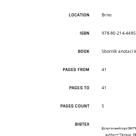
Brno
LOCATION
978-80-214-4485
ISBN
Sborník anotací 
BOOK
41
PAGES FROM
41
PAGES TO
5
PAGES COUNT
BIBTEX
@inproceedings{BUT9
  author="Tereza {Bečkovská} and Lenka {Vránová} and Petr {Hlavsa}",
