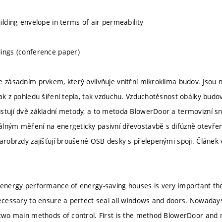
ilding envelope in terms of air permeability
ings (conference paper)
e zásadním prvkem, který ovlivňuje vnitřní mikroklima budov. Jsou
ak z pohledu šíření tepla, tak vzduchu. Vzduchotěsnost obálky budov
stují dvě základní metody, a to metoda BlowerDoor a termovizní sn
lným měření na energeticky pasivní dřevostavbě s difúzně otevře
parobrzdy zajišťují broušené OSB desky s přelepenými spoji. Článek 
 energy performance of energy-saving houses is very important the 
necessary to ensure a perfect seal all windows and doors. Nowaday
 two main methods of control. First is the method BlowerDoor and n