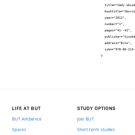
  title="Vady obvodového pláště budovy z pohledu průvzdušnosti",

  booktitle="Sborník anotací konference Junior Forensic Science Brno 2012 (+CD)",

  year="2012",

  number="1",

  pages="41--41",

  publisher="Vysoké učení technické v Brně, Ústav soudního inženýrství,",

  address="Brno",

  isbn="978-80-214-4485-0"

}
LIFE AT BUT
STUDY OPTIONS
BUT Ambience
Join BUT
Spaces
Short-term studies