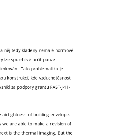
 na něj tedy kladeny nemalé normové
y lze spolehlivě určit pouze
ímkování. Tato problematika je
nou konstrukcí, kde vzduchotěsnost
vznikl za podpory grantu FAST-J-11-
airtightness of building envelope.
s we are able to make a revision of
ext is the thermal imaging. But the