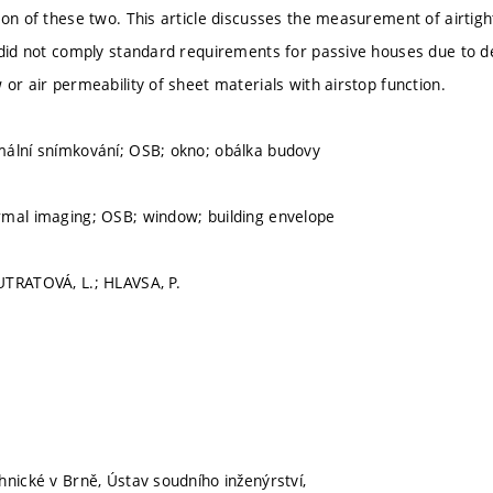
ion of these two. This article discusses the measurement of airtig
 did not comply standard requirements for passive houses due to de
or air permeability of sheet materials with airstop function.
mální snímkování; OSB; okno; obálka budovy
rmal imaging; OSB; window; building envelope
UTRATOVÁ, L.; HLAVSA, P.
hnické v Brně, Ústav soudního inženýrství,