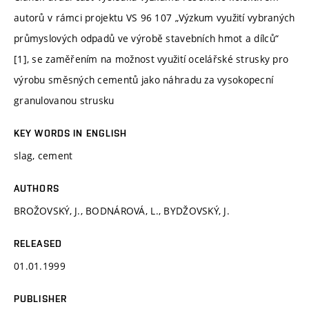
autorů v rámci projektu VS 96 107 „Výzkum využití vybraných
průmyslových odpadů ve výrobě stavebních hmot a dílců“
[1], se zaměřením na možnost využití ocelářské strusky pro
výrobu směsných cementů jako náhradu za vysokopecní
granulovanou strusku
KEY WORDS IN ENGLISH
slag, cement
AUTHORS
BROŽOVSKÝ, J., BODNÁROVÁ, L., BYDŽOVSKÝ, J.
RELEASED
01.01.1999
PUBLISHER