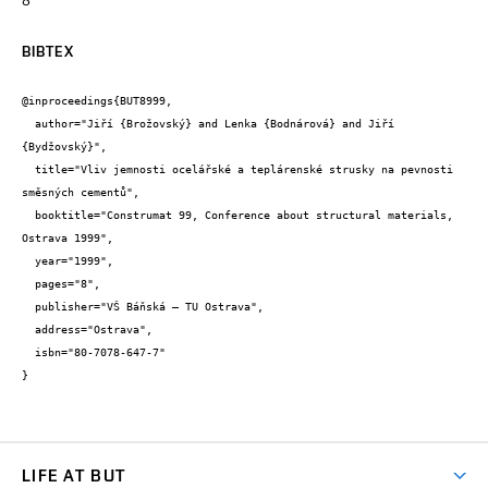
BIBTEX
@inproceedings{BUT8999,

  author="Jiří {Brožovský} and Lenka {Bodnárová} and Jiří 
{Bydžovský}",

  title="Vliv jemnosti ocelářské a teplárenské strusky na pevnosti 
směsných cementů",

  booktitle="Construmat 99, Conference about structural materials, 
Ostrava 1999",

  year="1999",

  pages="8",

  publisher="VŠ Báňská – TU Ostrava",

  address="Ostrava",

  isbn="80-7078-647-7"

}
LIFE AT BUT