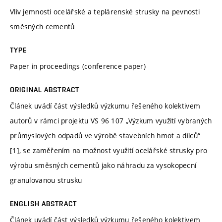
Vliv jemnosti ocelářské a teplárenské strusky na pevnosti
směsných cementů
TYPE
Paper in proceedings (conference paper)
ORIGINAL ABSTRACT
Článek uvádí část výsledků výzkumu řešeného kolektivem
autorů v rámci projektu VS 96 107 „Výzkum využití vybraných
průmyslových odpadů ve výrobě stavebních hmot a dílců“
[1], se zaměřením na možnost využití ocelářské strusky pro
výrobu směsných cementů jako náhradu za vysokopecní
granulovanou strusku
ENGLISH ABSTRACT
Článek uvádí část výsledků výzkumu řešeného kolektivem