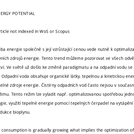
ERGY POTENTIAL
ticle not indexed in WoS or Scopus
eba energie společně s její vzrůstající cenou vede nutně k optimaliz
ivních zdrojů energie. Tento trend můžeme pozorovat ve všech odvě
ví. Ve světě už došlo ke změně paradigmatu a na odpadní vodu se z
. Odpadní voda obsahuje organické látky, tepelnou a kinetickou energ
itelné zdroje energie. Čistírny odpadních vod často nejsou v souča
imu. Tento režim lze vyladit např. optimalizovanou spotřebou jednot
ie, využití tepelné energie pomocí tepelných čerpadel na vytápění
dukce bioplynu.
 consumption is gradually growing what implies the optimization of