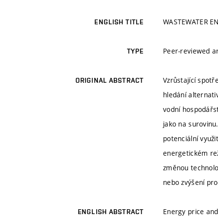
WASTEWATER EN
ENGLISH TITLE
Peer-reviewed ar
TYPE
Vzrůstající spotř
ORIGINAL ABSTRACT
hledání alternat
vodní hospodářst
jako na surovinu
potenciální využ
energetickém rež
změnou technolog
nebo zvýšení pro
Energy price and
ENGLISH ABSTRACT