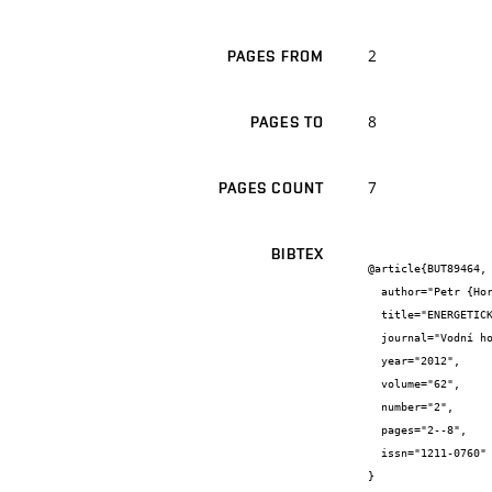
2
PAGES FROM
8
PAGES TO
7
PAGES COUNT
BIBTEX
@article{BUT89464,

  author="Petr {Horák} and Marcela {Počinková} and Adam {Bartoník}",

  title="ENERGETICKÝ POTENCIÁL ODPADNÍCH VOD",

  journal="Vodní hospodářství",

  year="2012",

  volume="62",

  number="2",

  pages="2--8",

  issn="1211-0760"

}