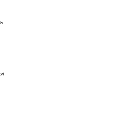
tví
ví