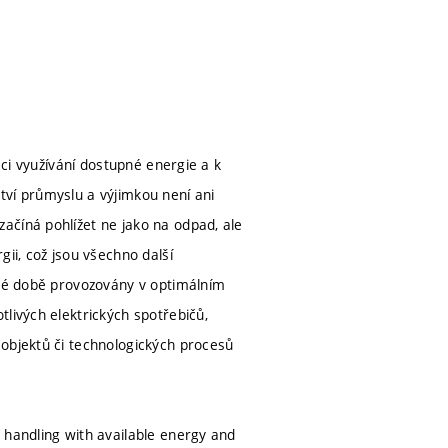
aci využívání dostupné energie a k
tví průmyslu a výjimkou není ani
ačíná pohlížet ne jako na odpad, ale
ii, což jsou všechno další
sné době provozovány v optimálním
livých elektrických spotřebičů,
 objektů či technologických procesů
 handling with available energy and