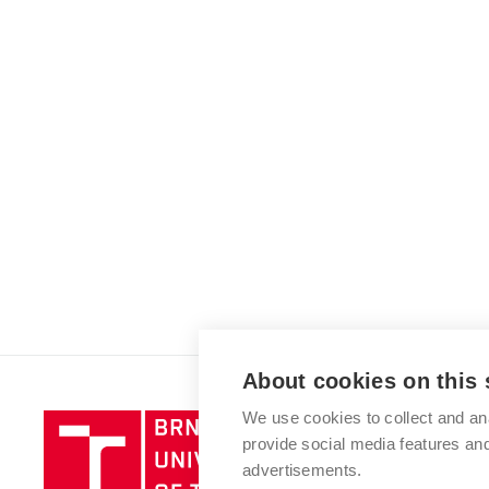
About cookies on this 
We use cookies to collect and an
Brno
provide social media features a
University
advertisements.
of