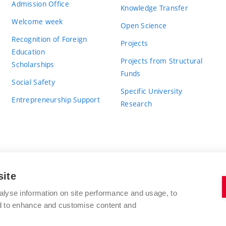
Admission Office
Knowledge Transfer
Welcome week
Open Science
Recognition of Foreign
Projects
Education
Projects from Structural
Scholarships
Funds
Social Safety
Specific University
Entrepreneurship Support
Research
site
BRNO UNIVERSITY OF TECHNOLOGY
alyse information on site performance and usage, to
nd to enhance and customise content and
Antonínská 548/1
www.vut.cz
602 00 Brno
vut@vutbr.cz