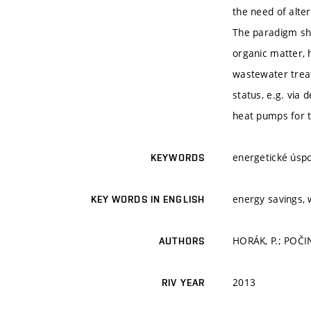
the need of alte
The paradigm shi
organic matter, 
wastewater treat
status, e.g. via 
heat pumps for t
energetické úspo
KEYWORDS
energy savings,
KEY WORDS IN ENGLISH
HORÁK, P.; POČI
AUTHORS
2013
RIV YEAR