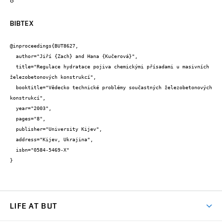
BIBTEX
@inproceedings{BUT8627,

  author="Jiří {Zach} and Hana {Kučerová}",

  title="Regulace hydratace pojiva chemickými přísadami u masivních 
železobetonových konstrukcí",

  booktitle="Vědecko technické problémy součastných železobetonových 
konstrukcí",

  year="2003",

  pages="8",

  publisher="University Kijev",

  address="Kijev, Ukrajina",

  isbn="0584-5469-X"

}
LIFE AT BUT