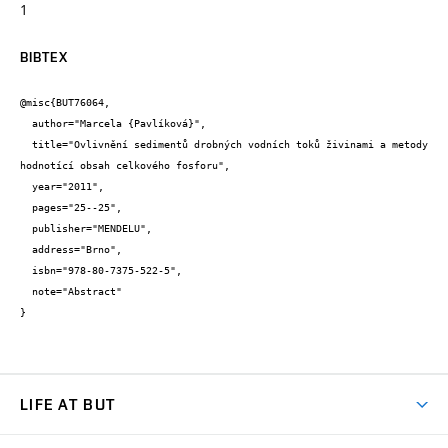
1
BIBTEX
@misc{BUT76064,

  author="Marcela {Pavlíková}",

  title="Ovlivnění sedimentů drobných vodních toků živinami a metody 
hodnotící obsah celkového fosforu",

  year="2011",

  pages="25--25",

  publisher="MENDELU",

  address="Brno",

  isbn="978-80-7375-522-5",

  note="Abstract"

}
LIFE AT BUT
BUT Ambience