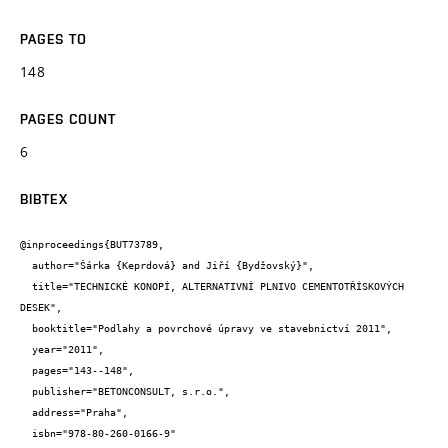
PAGES TO
148
PAGES COUNT
6
BIBTEX
@inproceedings{BUT73789,

  author="Šárka {Keprdová} and Jiří {Bydžovský}",

  title="TECHNICKÉ KONOPÍ, ALTERNATIVNÍ PLNIVO CEMENTOTŘÍSKOVÝCH 
DESEK",

  booktitle="Podlahy a povrchové úpravy ve stavebnictví 2011",

  year="2011",

  pages="143--148",

  publisher="BETONCONSULT, s.r.o.",

  address="Praha",

  isbn="978-80-260-0166-9"
