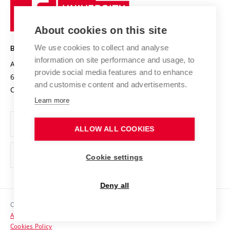
University
Research infrastructures
International Agreements
of
Entrepreneurial University / ContriBUTe
Knowledge Transfer
University Networks
About cookies on this site
Technology
Safe University
Open Science
Cooperation with Schools
We use cookies to collect and analyse
BRNO UNIVERSITY OF TECHNOLOGY
Organization Structure
Projects
information on site performance and usage, to
Antonínská 548/1
www.vut.cz
provide social media features and to enhance
Projects from Structural Funds
602 00 Brno
vut@vutbr.cz
Official notice board
and customise content and advertisements.
Czech Republic
Specific University Research
Personal Data Protection
Learn more
Career at BUT
ALLOW ALL COOKIES
Support and development of employees and students
Equal opportunities
Cookie settings
Social Safety
Deny all
HR Award
Copyright © 2026 VUT
Accessibility Statement
Contacts
Cookies Policy