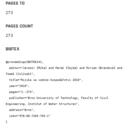
PAGES TO
273
PAGES COUNT
273
BIBTEX
@proceedings{BUT66141,

  editor="Jaromír {Říha} and Marek {Čejda} and Miriam {Brázdová} and 
Tomáš {Julínek}",

  title="Rizika ve vodním hospodářství 2010",

  year="2010",

  pages="1--273",

  publisher="Brno University of Technology, Faculty of Civil 
Engineering, Institut of Water Structures",

  address="Brno",

  isbn="978-80-7204-703-1"

}