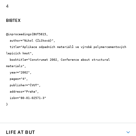
4
BIBTEX
@inproceedings{BUT5815,

  author="Nikol {Žižková}",

  title="Aplikace odpadních materiálů ve výrobě polymercementových 
lepících hmot",

  booktitle="Construmat 2002, Conference about structural 
materials",

  year="2002",

  pages="4",

  publisher="ČVUT",

  address="Praha",

  isbn="80-01-02571-3"

}
LIFE AT BUT