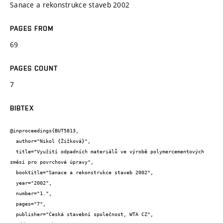
Sanace a rekonstrukce staveb 2002
PAGES FROM
69
PAGES COUNT
7
BIBTEX
@inproceedings{BUT5813,

  author="Nikol {Žižková}",

  title="Využití odpadních materiálů ve výrobě polymercementových 
směsí pro povrchové úpravy",

  booktitle="Sanace a rekonstrukce staveb 2002",

  year="2002",

  number="1.",

  pages="7",

  publisher="Česká stavební společnost, WTA CZ",
