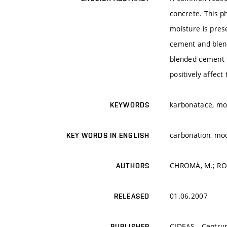
concrete. This p
moisture is pres
cement and blend
blended cement 
positively affect
karbonatace, mo
KEYWORDS
carbonation, mo
KEY WORDS IN ENGLISH
CHROMÁ, M.; ROV
AUTHORS
01.06.2007
RELEASED
CIDEAS - Centru
PUBLISHER