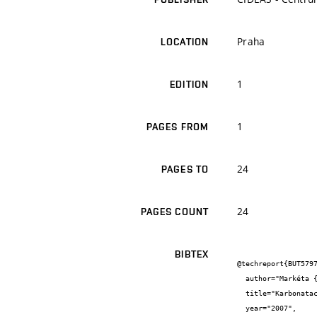
Praha
LOCATION
1
EDITION
1
PAGES FROM
24
PAGES TO
24
PAGES COUNT
BIBTEX
@techreport{BUT5797
  author="Markéta {Rovnaníková} and Pavel {Rovnaník} and Břetislav {Teplý}",

  title="Karbonatace betonů - modely pro betony připravené ze směsných cementů a aplikace software RC LifeTime-SCM",

  year="2007",
