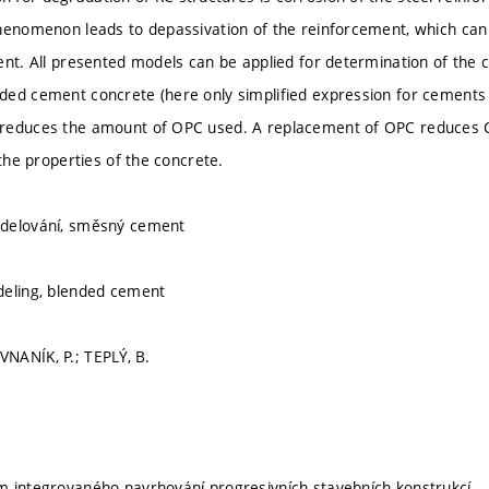
henomenon leads to depassivation of the reinforcement, which ca
ent. All presented models can be applied for determination of the 
ed cement concrete (here only simplified expression for cements inc
reduces the amount of OPC used. A replacement of OPC reduces 
 the properties of the concrete.
delování, směsný cement
deling, blended cement
NANÍK, P.; TEPLÝ, B.
m integrovaného navrhování progresivních stavebních konstrukcí