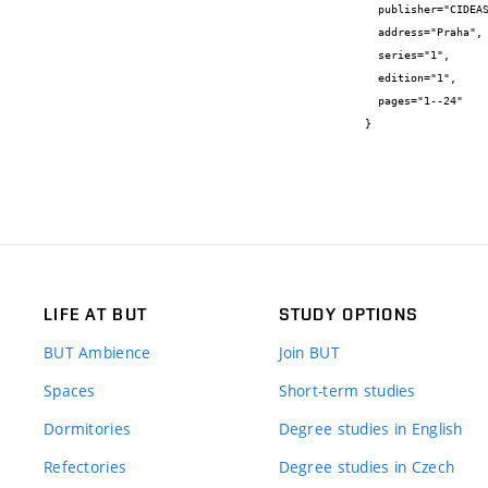
  publisher="CIDEAS - Centrum integrovaného navrhování progresivních stavebních konstrukcí",

  address="Praha",

  series="1",

  edition="1",

  pages="1--24"

}
LIFE AT BUT
STUDY OPTIONS
BUT Ambience
Join BUT
Spaces
Short-term studies
Dormitories
Degree studies in English
Refectories
Degree studies in Czech