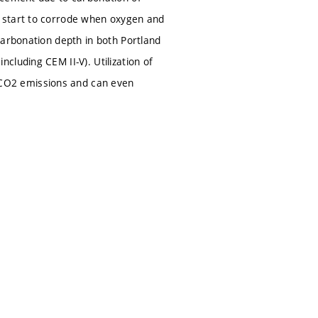
n start to corrode when oxygen and
carbonation depth in both Portland
luding CEM II-V). Utilization of
CO2 emissions and can even