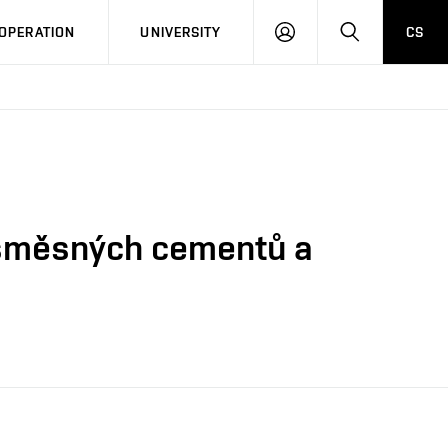
LOG
SEARCH
OPERATION
UNIVERSITY
CS
IN
e směsných cementů a