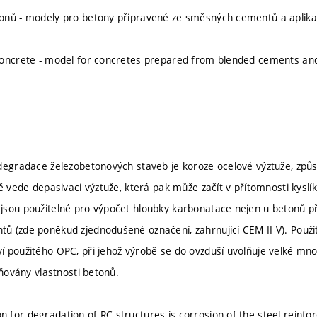
onů - modely pro betony připravené ze směsných cementů a aplik
oncrete - model for concretes prepared from blended cements and
degradace železobetonových staveb je koroze ocelové výztuže, způ
ně vede depasivaci výztuže, která pak může začít v přítomnosti kyslí
sou použitelné pro výpočet hloubky karbonatace nejen u betonů při
ů (zde poněkud zjednodušené označení, zahrnující CEM II-V). Použ
 použitého OPC, při jehož výrobě se do ovzduší uvolňuje velké m
vňovány vlastnosti betonů.
for degradation of RC structures is corrosion of the steel reinfo