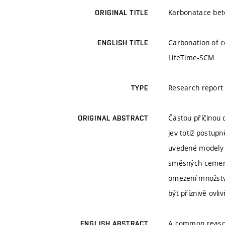
Karbonatace bet
ORIGINAL TITLE
Carbonation of c
ENGLISH TITLE
LifeTime-SCM
Research report
TYPE
Častou příčinou 
ORIGINAL ABSTRACT
jev totiž postup
uvedené modely j
směsných cement
omezení množství
být příznivě ovli
A common reason 
ENGLISH ABSTRACT