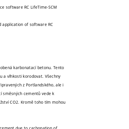
ace software RC LifeTime-SCM
 application of software RC
sobená karbonatací betonu. Tento
ku a vlhkosti korodovat. Všechny
pravených z Portlandského, ale i
ití směsných cementů vede k
nožství CO2. Kromě toho tím mohou
rcement due to carbonation of