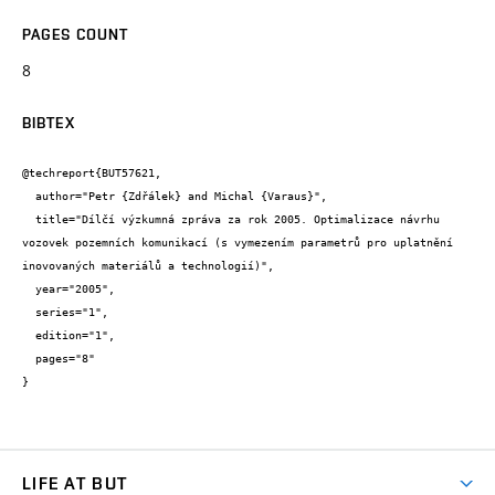
PAGES COUNT
8
BIBTEX
@techreport{BUT57621,

  author="Petr {Zdřálek} and Michal {Varaus}",

  title="Dílčí výzkumná zpráva za rok 2005. Optimalizace návrhu 
vozovek pozemních komunikací (s vymezením parametrů pro uplatnění 
inovovaných materiálů a technologií)",

  year="2005",

  series="1",

  edition="1",

  pages="8"

}
LIFE AT BUT