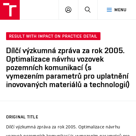
VUT
LOG
SEARCH
MENU
IN
RESULT WITH IMPACT ON PRACTICE DETAIL
Dílčí výzkumná zpráva za rok 2005.
Optimalizace návrhu vozovek
pozemních komunikací (s
vymezením parametrů pro uplatnění
inovovaných materiálů a technologií)
ORIGINAL TITLE
Dílčí výzkumná zpráva za rok 2005. Optimalizace návrhu
vozovek pozemních komunikací (s vymezením parametrů pro