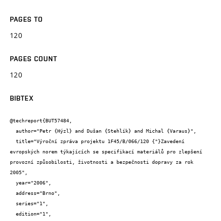
PAGES TO
120
PAGES COUNT
120
BIBTEX
@techreport{BUT57484,

  author="Petr {Hýzl} and Dušan {Stehlík} and Michal {Varaus}",

  title="Výroční zpráva projektu 1F45/B/066/120 {"}Zavedení 
evropských norem týkajících se specifikací materiálů pro zlepšení 
provozní způsobilosti, životnosti a bezpečnosti dopravy za rok 
2005",

  year="2006",

  address="Brno",

  series="1",

  edition="1",
