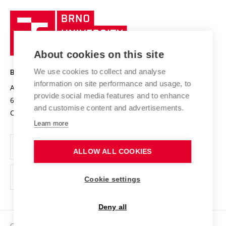
University profile
Research quality assurance system
International Staff Week
Brno
Sustainable university
University
Research infrastructures
International Agreements
of
Entrepreneurial University / ContriBUTe
Knowledge Transfer
University Networks
About cookies on this site
Technology
Safe University
Open Science
Cooperation with Schools
We use cookies to collect and analyse
BRNO UNIVERSITY OF TECHNOLOGY
Organization Structure
Projects
information on site performance and usage, to
Antonínská 548/1
www.vut.cz
provide social media features and to enhance
Projects from Structural Funds
602 00 Brno
vut@vutbr.cz
Official notice board
and customise content and advertisements.
Czech Republic
Specific University Research
Personal Data Protection
Learn more
Career at BUT
ALLOW ALL COOKIES
Support and development of employees and students
Equal opportunities
Cookie settings
Social Safety
Deny all
HR Award
Copyright © 2026 VUT