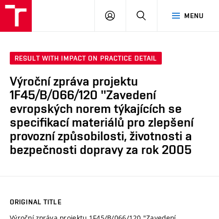
VUT
LOG
SEARCH
MENU
IN
RESULT WITH IMPACT ON PRACTICE DETAIL
Výroční zpráva projektu
1F45/B/066/120 "Zavedení
evropských norem týkajících se
specifikací materiálů pro zlepšení
provozní způsobilosti, životnosti a
bezpečnosti dopravy za rok 2005
ORIGINAL TITLE
Výroční zpráva projektu 1F45/B/066/120 "Zavedení