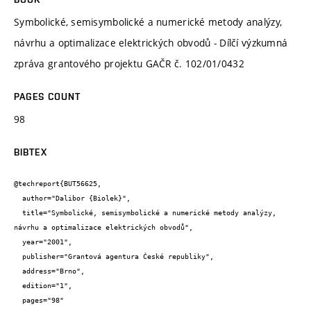
Symbolické, semisymbolické a numerické metody analýzy,
návrhu a optimalizace elektrických obvodů - Dílčí výzkumná
zpráva grantového projektu GAČR č. 102/01/0432
PAGES COUNT
98
BIBTEX
@techreport{BUT56625,

  author="Dalibor {Biolek}",

  title="Symbolické, semisymbolické a numerické metody analýzy, 
návrhu a optimalizace elektrických obvodů",

  year="2001",

  publisher="Grantová agentura České republiky",

  address="Brno",

  edition="1",

  pages="98"
