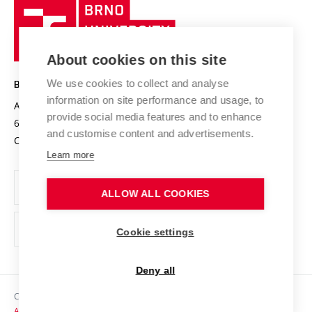
Research quality assurance system
International Staff Week
Brno
Sustainable university
University
Research infrastructures
International Agreements
of
Entrepreneurial University / ContriBUTe
Knowledge Transfer
University Networks
About cookies on this site
Technology
Safe University
Open Science
Cooperation with Schools
We use cookies to collect and analyse
BRNO UNIVERSITY OF TECHNOLOGY
Organization Structure
Projects
information on site performance and usage, to
Antonínská 548/1
www.vut.cz
provide social media features and to enhance
Projects from Structural Funds
602 00 Brno
vut@vutbr.cz
Official notice board
and customise content and advertisements.
Czech Republic
Specific University Research
Personal Data Protection
Learn more
Career at BUT
ALLOW ALL COOKIES
Support and development of employees and students
Equal opportunities
Cookie settings
Social Safety
Deny all
HR Award
Copyright © 2026 VUT
Accessibility Statement