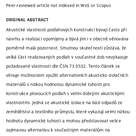
Peer-reviewed article not indexed in WoS or Scopus
ORIGINAL ABSTRACT
Akustické vlastnosti podlahových konstrukcí bývají často při
návrhu a realizaci opomíjeny a bývá jim i v obecně věnována
poměrně malá pozornost. Smutnou skutečností zůstává, že
velká část realizovaných podlah v součastné dob nevykazuje
požadované vlastnosti dle ČSN 73 0532. Tento článek se
věnuje možnostem využití alternativních akusticko izolačních
materiálů s nízkou hodnotou dynamické tuhosti pro
konstrukce plovoucích podlah s velmi dobrými akustickými
vlastnostmi. Jedná se akustické izolace na bázi odpadů ze
zemědělství a textilního průmyslu, které vykazují velmi nízkou
hodnotu dynamické tuhosti a mohou představovat velice
zajímavou alternativu k součastným materiálům na