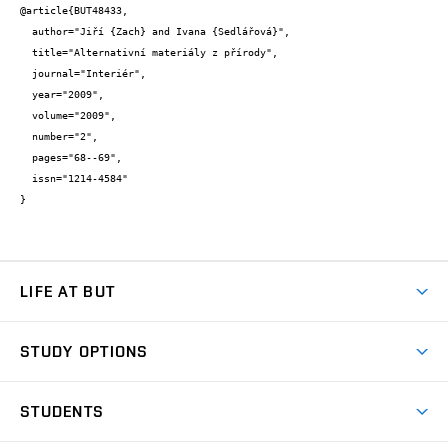
@article{BUT48433,

  author="Jiří {Zach} and Ivana {Sedlářová}",

  title="Alternativní materiály z přírody",

  journal="Interiér",

  year="2009",

  volume="2009",

  number="2",

  pages="68--69",

  issn="1214-4584"

}
LIFE AT BUT
BUT Ambience
STUDY OPTIONS
Spaces
Join BUT
Dormitories
STUDENTS
Short-term studies
Refectories