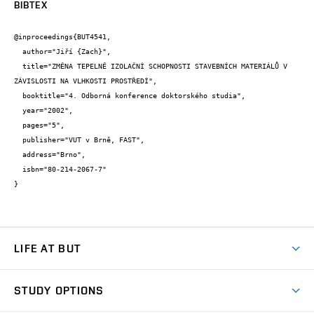
BIBTEX
@inproceedings{BUT4541,

  author="Jiří {Zach}",

  title="ZMĚNA TEPELNĚ IZOLAČNÍ SCHOPNOSTI STAVEBNÍCH MATERIÁLŮ V 
ZÁVISLOSTI NA VLHKOSTI PROSTŘEDÍ",

  booktitle="4. Odborná konference doktorského studia",

  year="2002",

  pages="5",

  publisher="VUT v Brně, FAST",

  address="Brno",

  isbn="80-214-2067-7"

}
LIFE AT BUT
BUT Ambience
STUDY OPTIONS
Spaces