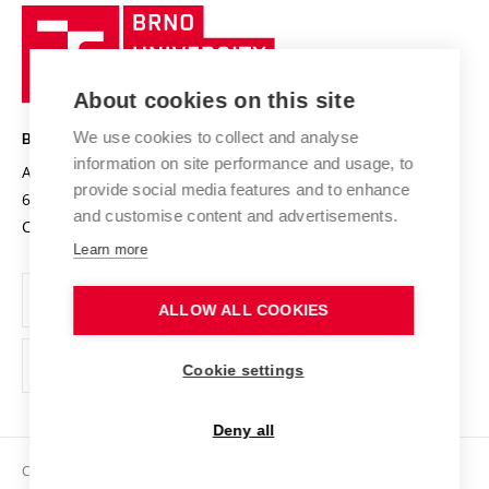
Research quality assurance system
International Staff Week
Brno
Sustainable university
University
Research infrastructures
International Agreements
of
Entrepreneurial University / ContriBUTe
Knowledge Transfer
University Networks
About cookies on this site
Technology
Safe University
Open Science
Cooperation with Schools
We use cookies to collect and analyse
BRNO UNIVERSITY OF TECHNOLOGY
Organization Structure
Projects
information on site performance and usage, to
Antonínská 548/1
www.vut.cz
provide social media features and to enhance
Projects from Structural Funds
602 00 Brno
vut@vutbr.cz
Official notice board
and customise content and advertisements.
Czech Republic
Specific University Research
Personal Data Protection
Learn more
Career at BUT
ALLOW ALL COOKIES
Support and development of employees and students
Equal opportunities
Cookie settings
Social Safety
Deny all
HR Award
Copyright © 2026 VUT