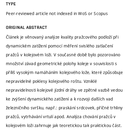
TYPE
Peer-reviewed article not indexed in WoS or Scopus
ORIGINAL ABSTRACT
Článek je věnovaný analýze kvality pražcového podloží při
dynamickém zatížení pomocí měření svislého zatlačení
pražců v kolejovém loži. V současné době bylo pozorováno
množství závad geometrické polohy koleje v souvislosti s
příliš vysokým namáháním kolejového lože, které způsobuje
nepravidelné poklesy kolejového roštu. Vzniklé
nepravidelnosti kolejové jízdní dráhy ve zpětné vazbě vedou
ke zvýšení dynamického zatížení a k rozvoji dalších vad
železničního svršku, např.: praskání srdcovek, příčné trhliny
pražců, vytrhávání vrtulí apod. Analýza chování pražců v
kolejovém loži zahrnuje jak teoretickou tak praktickou část.