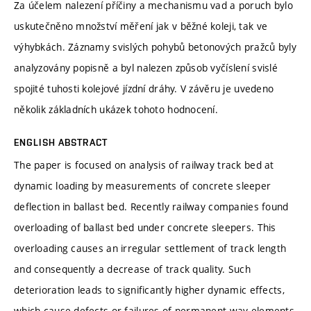
Za účelem nalezení příčiny a mechanismu vad a poruch bylo
uskutečněno množství měření jak v běžné koleji, tak ve
výhybkách. Záznamy svislých pohybů betonových pražců byly
analyzovány popisně a byl nalezen způsob vyčíslení svislé
spojité tuhosti kolejové jízdní dráhy. V závěru je uvedeno
několik základních ukázek tohoto hodnocení.
ENGLISH ABSTRACT
The paper is focused on analysis of railway track bed at
dynamic loading by measurements of concrete sleeper
deflection in ballast bed. Recently railway companies found
overloading of ballast bed under concrete sleepers. This
overloading causes an irregular settlement of track length
and consequently a decrease of track quality. Such
deterioration leads to significantly higher dynamic effects,
which cause defects or failures of permanent way elements,