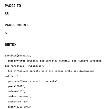
PAGES TO
35
PAGES COUNT
6
BIBTEX
@article{BUT45142,

  author="Otto {Plášek} and Jaroslav {Smutný} and Richard {Svoboda} 
and Miroslava {Hruzíková}",

  title="Analýza tuhosti kolejové jízdní dráhy při dynamickém 
zatížení",

  journal="Nová železniční technika",

  year="2007",

  volume="15",

  number="6/2007",

  pages="30--35",

  issn="1210-3942"
