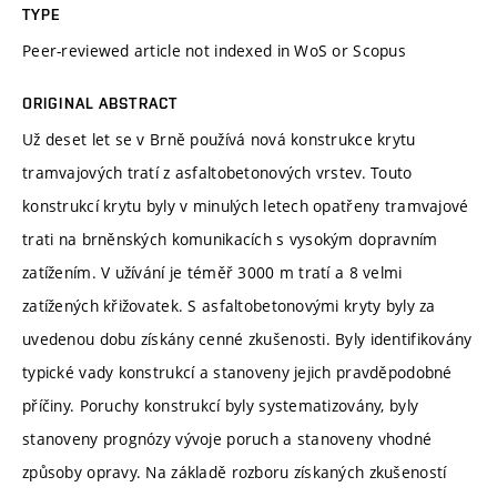
TYPE
Peer-reviewed article not indexed in WoS or Scopus
ORIGINAL ABSTRACT
Už deset let se v Brně používá nová konstrukce krytu
tramvajových tratí z asfaltobetonových vrstev. Touto
konstrukcí krytu byly v minulých letech opatřeny tramvajové
trati na brněnských komunikacích s vysokým dopravním
zatížením. V užívání je téměř 3000 m tratí a 8 velmi
zatížených křižovatek. S asfaltobetonovými kryty byly za
uvedenou dobu získány cenné zkušenosti. Byly identifikovány
typické vady konstrukcí a stanoveny jejich pravděpodobné
příčiny. Poruchy konstrukcí byly systematizovány, byly
stanoveny prognózy vývoje poruch a stanoveny vhodné
způsoby opravy. Na základě rozboru získaných zkušeností