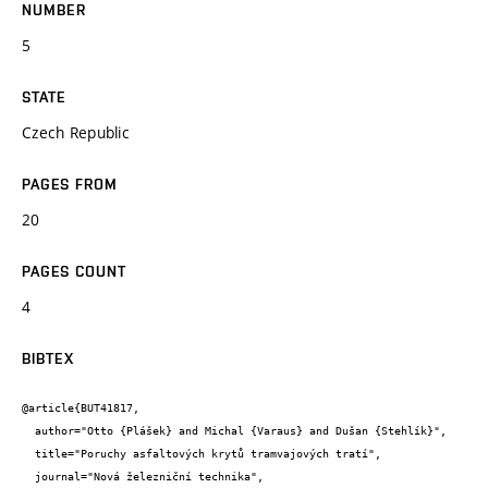
NUMBER
5
STATE
Czech Republic
PAGES FROM
20
PAGES COUNT
4
BIBTEX
@article{BUT41817,

  author="Otto {Plášek} and Michal {Varaus} and Dušan {Stehlík}",

  title="Poruchy asfaltových krytů tramvajových tratí",

  journal="Nová železniční technika",
