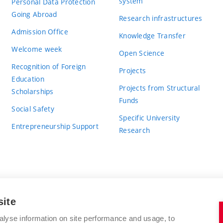
system
Personal Data Protection
Going Abroad
Research infrastructures
Admission Office
Knowledge Transfer
Welcome week
Open Science
Recognition of Foreign
Projects
Education
Projects from Structural
Scholarships
Funds
Social Safety
Specific University
Entrepreneurship Support
Research
site
BRNO UNIVERSITY OF TECHNOLOGY
alyse information on site performance and usage, to