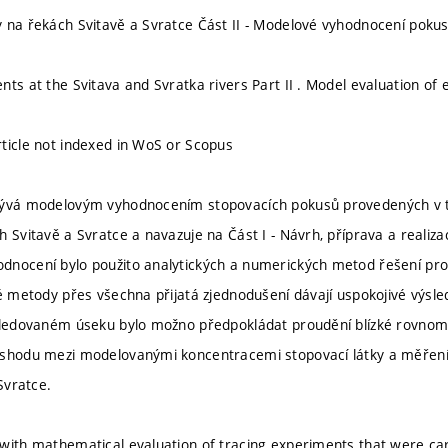
 na řekách Svitavě a Svratce Část II - Modelové vyhodnocení poku
nts at the Svitava and Svratka rivers Part II . Model evaluation of
ticle not indexed in WoS or Scopus
ývá modelovým vyhodnocením stopovacích pokusů provedených v ter
h Svitavě a Svratce a navazuje na Část I - Návrh, příprava a realiz
nocení bylo použito analytických a numerických metod řešení pro
ké metody přes všechna přijatá zjednodušení dávají uspokojivé výs
 sledovaném úseku bylo možno předpokládat proudění blízké rovn
shodu mezi modelovanými koncentracemi stopovací látky a měřením 
 Svratce.
with mathematical evaluation of tracing experiments that were car