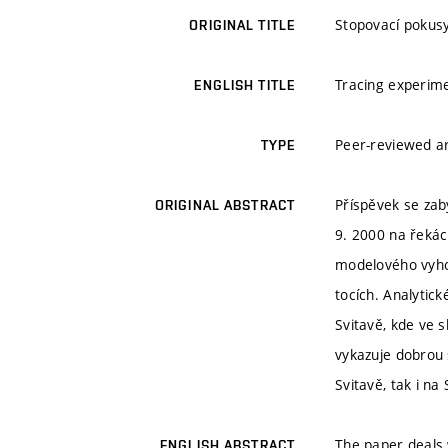
Stopovací pokusy
ORIGINAL TITLE
Tracing experime
ENGLISH TITLE
Peer-reviewed ar
TYPE
Příspěvek se zab
ORIGINAL ABSTRACT
9. 2000 na řekác
modelového vyhod
tocích. Analytic
Svitavě, kde ve
vykazuje dobrou 
Svitavě, tak i na
The paper deals 
ENGLISH ABSTRACT