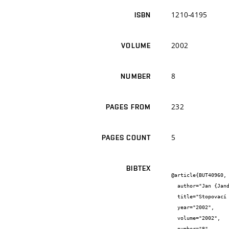
1210-4195
ISBN
2002
VOLUME
8
NUMBER
232
PAGES FROM
5
PAGES COUNT
BIBTEX
@article{BUT40960,

  author="Jan {Jandora} and Tomáš {Julínek} and Tomáš {Ryl}",

  title="Stopovací pokusy na řekách Svitavě a Svratce Část II - Modelové vyhodnocení pokusu",

  year="2002",

  volume="2002",

  number="8",
