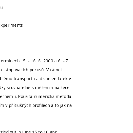
su
 experiments
mínech 15. - 16. 6. 2000 a 6. - 7.
ace stopovacích pokusů. V rámci
blému transportu a disperze látek v
ledky srovnatelné s měřením na řece
oměrnému. Použitá numerická metoda
v příslušných profilech a to jak na
ried out in June 15 to 16 and