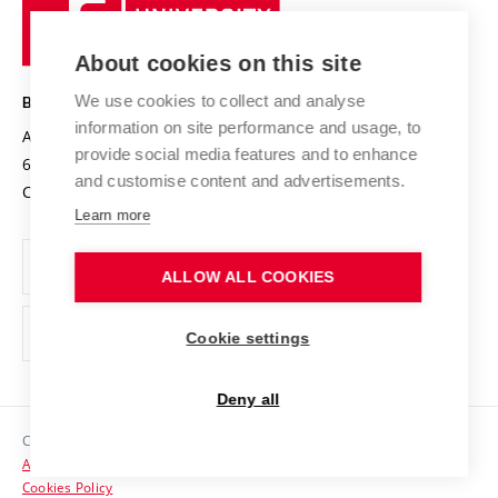
University
Research infrastructures
International Agreements
of
Entrepreneurial University / ContriBUTe
Knowledge Transfer
University Networks
About cookies on this site
Technology
Safe University
Open Science
Cooperation with Schools
We use cookies to collect and analyse
BRNO UNIVERSITY OF TECHNOLOGY
Organization Structure
Projects
information on site performance and usage, to
Antonínská 548/1
www.vut.cz
provide social media features and to enhance
Projects from Structural Funds
602 00 Brno
vut@vutbr.cz
Official notice board
and customise content and advertisements.
Czech Republic
Specific University Research
Personal Data Protection
Learn more
Career at BUT
ALLOW ALL COOKIES
Support and development of employees and students
Equal opportunities
Cookie settings
Social Safety
Deny all
HR Award
Copyright © 2026 VUT
Accessibility Statement
Contacts
Cookies Policy