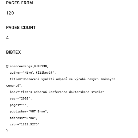
PAGES FROM
120
PAGES COUNT
4
BIBTEX
@inproceedings{BUT3938,

  author="Nikol {Žižková}",

  title="Hodnocení využití odpadů ve výrobě nových směsných 
cementů",

  booktitle="4.odborná konference doktorského studia",

  year="2002",

  pages="4",

  publisher="VUT Brno",

  address="Brno",

  isbn="1212.9275"

}