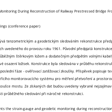
Monitoring During Reconstruction of Railway Prestressed Bridge F
ings (conference paper)
bývá tenzometrickým a geodetickým sledováním rekonstrukce předpj
ích uvedeného do provozu roku 1961. Původní předpjatá konstrukce
průběžným štěrkovým ložem a dodatečným předpětím volnými kabely
vé osazení ložisek. Konstrukce byla sledována v průběhu rekonstru
 poslední fáze - ověřovací zatěžovací zkoušky. Příspěvek popisuje t
řícího monitorovacícho systému pro měření přetvoření a prostoro
 zkoušce mostu. Ze získaných dat budou uvedeny vybrané nejzajímavěj
ti průběžného sledování při náročné rekonstrukci.
ts the strain-gauge and geodetic monitoring during reconstruction