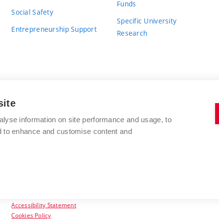
Funds
Social Safety
Specific University
Entrepreneurship Support
Research
site
BRNO UNIVERSITY OF TECHNOLOGY
alyse information on site performance and usage, to
nd to enhance and customise content and
Antonínská 548/1
www.vut.cz
602 00 Brno
vut@vutbr.cz
Czech Republic
Accessibility Statement
Cookies Policy