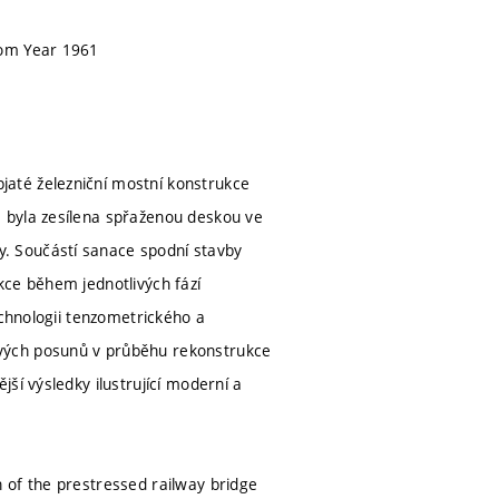
rom Year 1961
até železniční mostní konstrukce
 byla zesílena spřaženou deskou ve
. Součástí sanace spodní stavby
kce během jednotlivých fází
echnologii tenzometrického a
vých posunů v průběhu rekonstrukce
ší výsledky ilustrující moderní a
 of the prestressed railway bridge