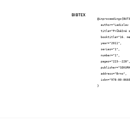
BIBTEX
@inproceedings{BUT3
  author="Ladislav {Klusáček} and Jiří {Bureš} and Radim {Nečas}",

  title="Průběžné sledování rekonstrukce předpjatého železničního mostu z roku 1961",

  booktitle="16. mezinárodní sympozium Mosty 2011",

  year="2011",

  series="1",

  number="1",

  pages="223--228",

  publisher="SEKURKON s.r.o.",

  address="Brno",

  isbn="978-80-86604-52-7"

}