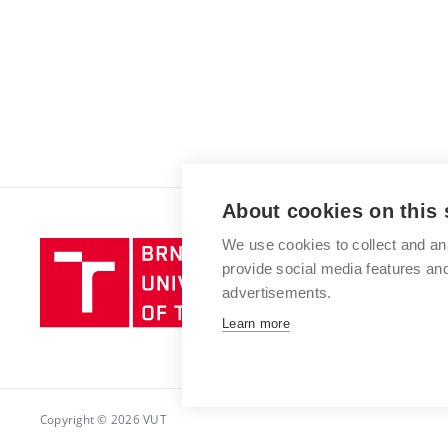
About cookies on this 
We use cookies to collect and an
Brno
provide social media features a
University
advertisements.
of
Technology
Learn more
Copyright © 2026 VUT