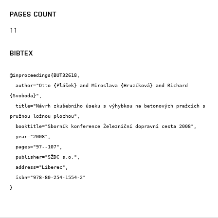
PAGES COUNT
11
BIBTEX
@inproceedings{BUT32618,

  author="Otto {Plášek} and Miroslava {Hruzíková} and Richard 
{Svoboda}",

  title="Návrh zkušebního úseku s výhybkou na betonových pražcích s 
pružnou ložnou plochou",

  booktitle="Sborník konference Železniční dopravní cesta 2008",

  year="2008",

  pages="97--107",

  publisher="SŽDC s.o.",

  address="Liberec",

  isbn="978-80-254-1554-2"

}