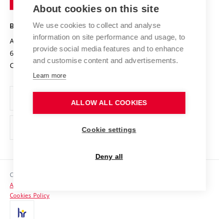
Knowledge Transfer
University Networks
About cookies on this site
Technology
Safe University
Open Science
Cooperation with Schools
We use cookies to collect and analyse
BRNO UNIVERSITY OF TECHNOLOGY
Organization Structure
Projects
information on site performance and usage, to
Antonínská 548/1
www.vut.cz
provide social media features and to enhance
Projects from Structural Funds
602 00 Brno
vut@vutbr.cz
Official notice board
and customise content and advertisements.
Czech Republic
Specific University Research
Personal Data Protection
Learn more
Career at BUT
ALLOW ALL COOKIES
Support and development of employees and students
Equal opportunities
Cookie settings
Social Safety
Deny all
HR Award
Copyright © 2026 VUT
Accessibility Statement
Contacts
Cookies Policy
Media