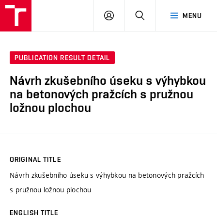
VUT
LOG
SEARCH
MENU
IN
PUBLICATION RESULT DETAIL
Návrh zkušebního úseku s výhybkou
na betonových pražcích s pružnou
ložnou plochou
ORIGINAL TITLE
Návrh zkušebního úseku s výhybkou na betonových pražcích
s pružnou ložnou plochou
ENGLISH TITLE