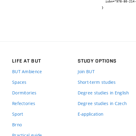
  isbn="978-80-214-3772-2"

}
LIFE AT BUT
STUDY OPTIONS
BUT Ambience
Join BUT
Spaces
Short-term studies
Dormitories
Degree studies in English
Refectories
Degree studies in Czech
Sport
E-application
Brno
Practical guide