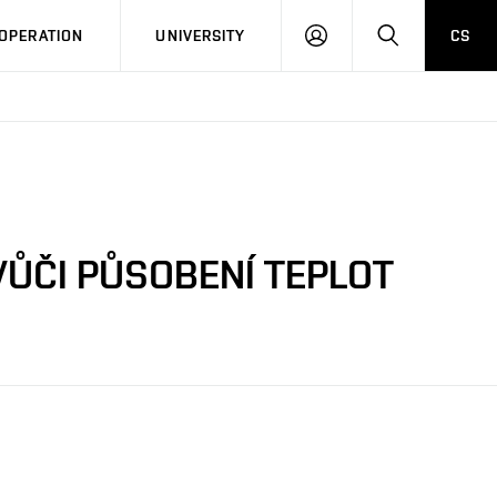
LOG
SEARCH
OPERATION
UNIVERSITY
CS
IN
VŮČI PŮSOBENÍ TEPLOT