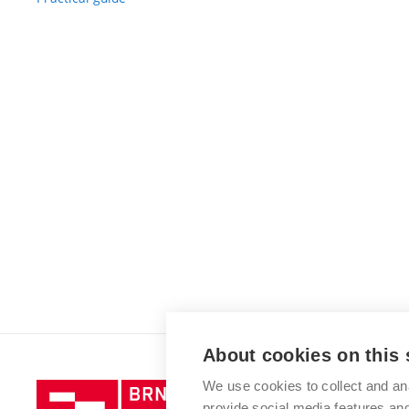
About cookies on this 
We use cookies to collect and an
Brno
provide social media features a