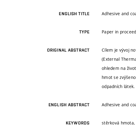
Adhesive and coa
ENGLISH TITLE
Paper in proceed
TYPE
Cílem je vývoj n
ORIGINAL ABSTRACT
(External Therma
ohledem na život
hmot se zvýšenou
odpadních látek.
Adhesive and coa
ENGLISH ABSTRACT
stěrková hmota, 
KEYWORDS