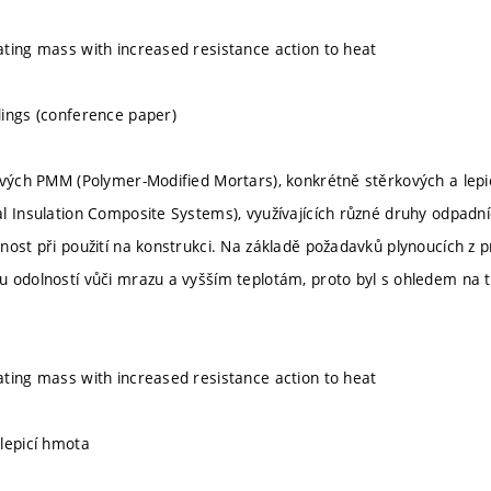
ting mass with increased resistance action to heat
ings (conference paper)
ových PMM (Polymer-Modified Mortars), konkrétně stěrkových a lep
l Insulation Composite Systems), využívajících různé druhy odpadních
nost při použití na konstrukci. Na základě požadavků plynoucích z 
 odolností vůči mrazu a vyšším teplotám, proto byl s ohledem na
ting mass with increased resistance action to heat
lepicí hmota