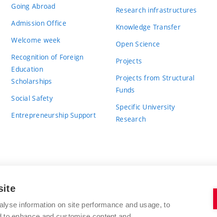
Going Abroad
Research infrastructures
Admission Office
Knowledge Transfer
Welcome week
Open Science
Recognition of Foreign
Projects
Education
Projects from Structural
Scholarships
Funds
Social Safety
Specific University
Entrepreneurship Support
Research
site
BRNO UNIVERSITY OF TECHNOLOGY
alyse information on site performance and usage, to
nd to enhance and customise content and