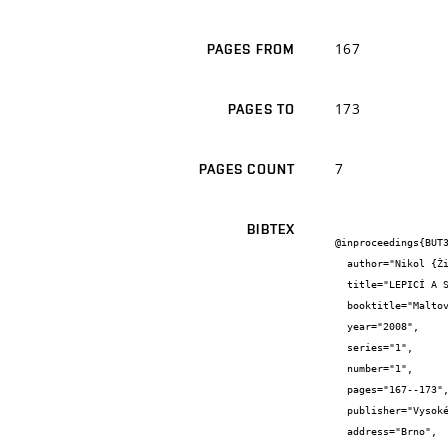
167
PAGES FROM
173
PAGES TO
7
PAGES COUNT
BIBTEX
@inproceedings{BUT3
  author="Nikol {Žižková}",

  title="LEPICÍ A STĚRKOVÉ HMOTY SE ZVÝŠENOU ODOLNOSTÍ VŮČI PŮSOBENÍ TEPLOT",

  booktitle="Maltoviny 2008",

  year="2008",

  series="1",

  number="1",

  pages="167--173",

  publisher="Vysoké učení technické v Brně",

  address="Brno",
