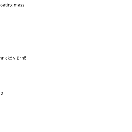
coating mass
hnické v Brně
-2