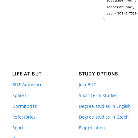
  publisher="VUT v Brně, FP",

  address="Brno",

  isbn="978-5-7526-0349-5"

}
LIFE AT BUT
STUDY OPTIONS
BUT Ambience
Join BUT
Spaces
Short-term studies
Dormitories
Degree studies in English
Refectories
Degree studies in Czech
Sport
E-application