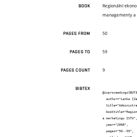
Regionální ekono
BOOK
managementy a 
50
PAGES FROM
59
PAGES TO
9
PAGES COUNT
BIBTEX
@inproceedings{BUT3
  author="Lenka {Zemánková} and Markéta {Kruntorádová}",

  title="Administrativní náročnost podniků v ČR",

  booktitle="Regionální ekonomie - I.ročník mezinárodní online video konference Fakulty podnikatelské VUT v Brně a Fakulty managementy 
a marketingu ISTU",
  year="2008",

  pages="50--59",
