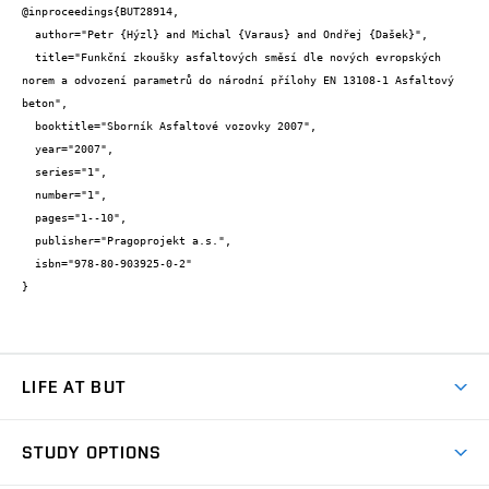
@inproceedings{BUT28914,

  author="Petr {Hýzl} and Michal {Varaus} and Ondřej {Dašek}",

  title="Funkční zkoušky asfaltových směsí dle nových evropských 
norem a odvození parametrů do národní přílohy EN 13108-1 Asfaltový 
beton",

  booktitle="Sborník Asfaltové vozovky 2007",

  year="2007",

  series="1",

  number="1",

  pages="1--10",

  publisher="Pragoprojekt a.s.",

  isbn="978-80-903925-0-2"

}
LIFE AT BUT
BUT Ambience
STUDY OPTIONS
Spaces