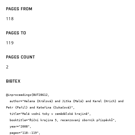
PAGES FROM
118
PAGES TO
119
PAGES COUNT
2
BIBTEX
@inproceedings{BUT28612,

  author="Helena {Králová} and Jitka {Malá} and Karel {Hrich} and 
Petr {Pařil} and Kateřina {Sukačová}",

  title="Malé vodní toky v zemědělské krajině",

  booktitle="Říční krajina 5, recenzovaný sborník příspěvků",

  year="2008",

  pages="118--119",
