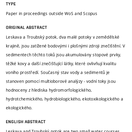
TYPE
Paper in proceedings outside WoS and Scopus
ORIGINAL ABSTRACT
Leskava a Troubský potok, dva malé potoky v zemědělské
krajině, jsou zatížené bodovými i plošnými zdroji znečištění. V
sedimentech těchto toků jsou akumulovány stopové prvky,
těžké kovy a další znečišťující látky, které ovlivňují kvalitu
voního prostředí. Současný stav vody a sedimentů je
stanoven pomocí multioborové analýzy - vodní toky jsou
hodnoceny z hlediska hydromorfologického,
hydrotchemického, hydrobiologického, ekotoxikologického a
ekologického.
ENGLISH ABSTRACT
Leskava and Troubský potok are two small water courses