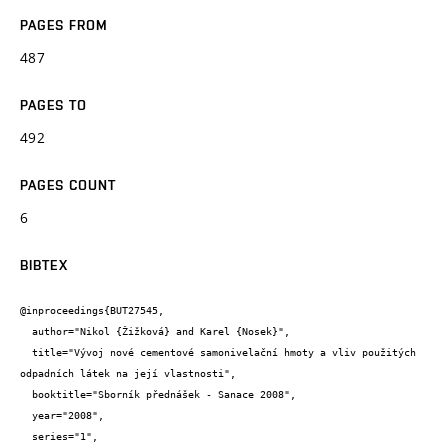
PAGES FROM
487
PAGES TO
492
PAGES COUNT
6
BIBTEX
@inproceedings{BUT27545,

  author="Nikol {Žižková} and Karel {Nosek}",

  title="Vývoj nové cementové samonivelační hmoty a vliv použitých 
odpadních látek na její vlastnosti",

  booktitle="Sborník přednášek - Sanace 2008",

  year="2008",

  series="1",
