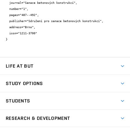
  journal="Sanace betonových konstrukcí",

  number="1",

  pages="487--492",

  publisher="Sdružení pro sanace betonových konstrukcí",

  address="Brno",

  issn="1211-3700"

}
LIFE AT BUT
BUT Ambience
STUDY OPTIONS
Spaces
Join BUT
Dormitories
STUDENTS
Short-term studies
Refectories
Courses
Study Regulations
Going Abroad
Scholarships
Degree studies in English
RESEARCH & DEVELOPMENT
Sport
Study programmes
Personal Data Protection
Admission Office
Social Safety
Degree studies in Czech
Brno