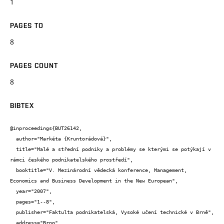
1
PAGES TO
8
PAGES COUNT
8
BIBTEX
@inproceedings{BUT26142,

  author="Markéta {Kruntorádová}",

  title="Malé a střední podniky a problémy se kterými se potýkají v 
rámci českého podnikatelského prostředí",

  booktitle="V. Mezinárodní vědecká konference, Management, 
Economics and Business Development in the New European",

  year="2007",

  pages="1--8",

  publisher="Faktulta podnikatelská, Vysoké učení technické v Brně",

  address="Brno",
