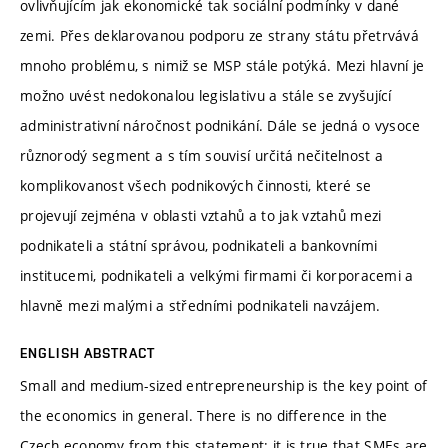
ovlivňujícím jak ekonomické tak sociální podmínky v dané
zemi. Přes deklarovanou podporu ze strany státu přetrvává
mnoho problému, s nimiž se MSP stále potýká. Mezi hlavní je
možno uvést nedokonalou legislativu a stále se zvyšující
administrativní náročnost podnikání. Dále se jedná o vysoce
různorodý segment a s tím souvisí určitá nečitelnost a
komplikovanost všech podnikových činnosti, které se
projevují zejména v oblasti vztahů a to jak vztahů mezi
podnikateli a státní správou, podnikateli a bankovními
institucemi, podnikateli a velkými firmami či korporacemi a
hlavně mezi malými a středními podnikateli navzájem.
ENGLISH ABSTRACT
Small and medium-sized entrepreneurship is the key point of
the economics in general. There is no difference in the
Czech economy from this statement; it is true that SMEs are