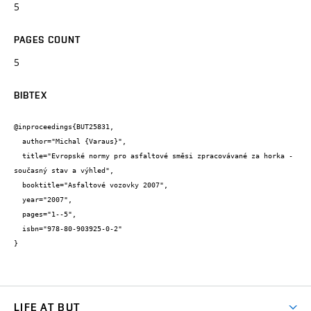
5
PAGES COUNT
5
BIBTEX
@inproceedings{BUT25831,

  author="Michal {Varaus}",

  title="Evropské normy pro asfaltové směsi zpracovávané za horka - 
současný stav a výhled",

  booktitle="Asfaltové vozovky 2007",

  year="2007",

  pages="1--5",

  isbn="978-80-903925-0-2"

}
LIFE AT BUT