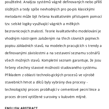
použitelné. Analýza systémů vágně definovaných nebo příliš
složitých a tedy spíše nevhodných pro po-pis klasickými
metodami může být řešena kvalitativním přístupem pomocí
tzv. selské logiky využívající vágních a mělkých
bezrovnicových znalostí. Teorie kvalitativního modelování je
vhodným nástrojem založeným na třech slovních pojmech
popisu základních stavů, na modelech pracujících s trendy a
definovanými závislostmi a na sestavení seznamu scénářů
všech možných stavů. Kompletní seznam garantuje, že jsou
řešeny všechny stavové možnosti studovaného systému.
Příkladem z oblasti technolo-gických procesů ve výrobě
stavebních hmot a dílců byly vybrány dva procesy -
technologický proces probíhající v cementové pecní lince a
proces drcení vytěžené suroviny v kulovém mlýně.
ENGLISH ABSTRACT