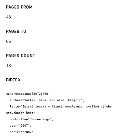
PAGES FROM
48
PAGES TO
66
PAGES COUNT
18
BIBTEX
@inproceedings{BUT25798,

  author="Václav {Rada} and Aleš {Krejčí}",

  title="Selská logika v řízení komplexních systémů výroby 
stavebních hmot",

  booktitle="Proceedings",

  year="2007",

  series="2007",
