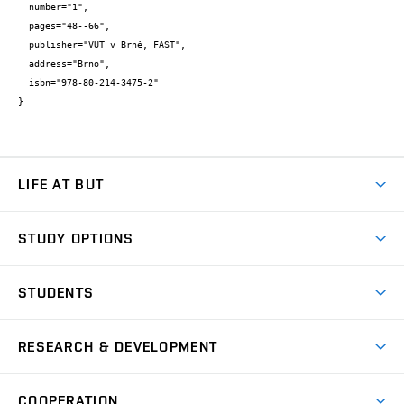
  number="1",

  pages="48--66",

  publisher="VUT v Brně, FAST",

  address="Brno",

  isbn="978-80-214-3475-2"

}
LIFE AT BUT
BUT Ambience
STUDY OPTIONS
Spaces
Join BUT
Dormitories
STUDENTS
Short-term studies
Refectories
Courses
Study Regulations
Going Abroad
Scholarships
Degree studies in English
RESEARCH & DEVELOPMENT
Sport
Study programmes
Personal Data Protection
Admission Office
Social Safety
Degree studies in Czech
Brno
Research & Development
Academic year schedule
Welcome week
Entrepreneurship Support
COOPERATION
E-application