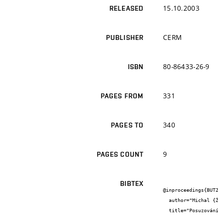
15.10.2003
RELEASED
CERM
PUBLISHER
80-86433-26-9
ISBN
331
PAGES FROM
340
PAGES TO
9
PAGES COUNT
BIBTEX
@inproceedings{BUT2
  author="Michal {Žoužela}",

  title="Posuzování funkční způsobilosti měřidel průtoku prosakující vody",
