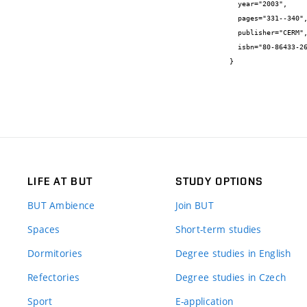
  year="2003",

  pages="331--340",

  publisher="CERM",

  isbn="80-86433-26-9"

}
LIFE AT BUT
STUDY OPTIONS
BUT Ambience
Join BUT
Spaces
Short-term studies
Dormitories
Degree studies in English
Refectories
Degree studies in Czech
Sport
E-application