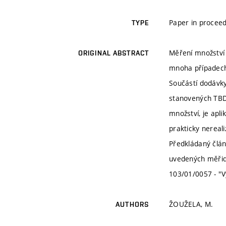
Paper in proceed
TYPE
Měření množství 
ORIGINAL ABSTRACT
mnoha případech 
Součástí dodávky 
stanovených TBD.
množství, je apl
prakticky nereal
Předkládaný článe
uvedených měřide
103/01/0057 - "
ŽOUŽELA, M.
AUTHORS