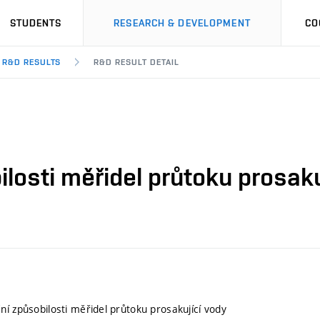
STUDENTS
RESEARCH & DEVELOPMENT
CO
R&D RESULTS
R&D RESULT DETAIL
losti měřidel průtoku prosaku
ní způsobilosti měřidel průtoku prosakující vody