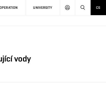
LOG
SEARCH
OPERATION
UNIVERSITY
CS
IN
jící vody