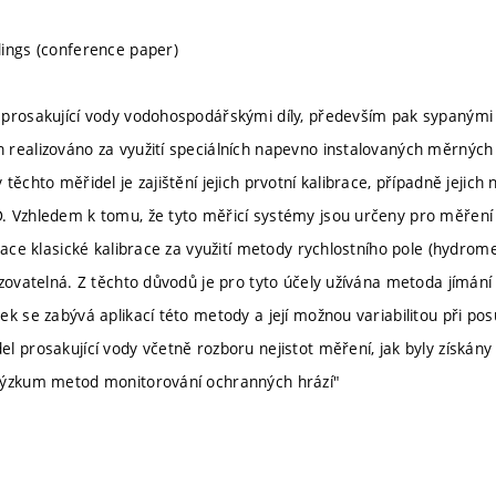
ings (conference paper)
prosakující vody vodohospodářskými díly, především pak sypanými 
realizováno za využití speciálních napevno instalovaných měrných
těchto měřidel je zajištění jejich prvotní kalibrace, případně jejich
 Vzhledem k tomu, že tyto měřicí systémy jsou určeny pro měření
ikace klasické kalibrace za využití metody rychlostního pole (hydro
izovatelná. Z těchto důvodů je pro tyto účely užívána metoda jímán
k se zabývá aplikací této metody a její možnou variabilitou při pos
l prosakující vody včetně rozboru nejistot měření, jak byly získá
Výzkum metod monitorování ochranných hrází"