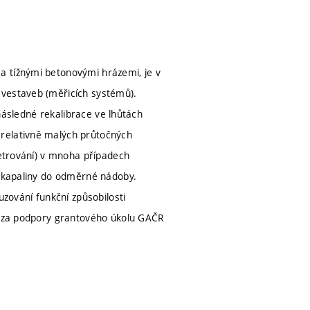
a tížnými betonovými hrázemi, je v
 vestaveb (měřicích systémů).
 následné rekalibrace ve lhůtách
 relativně malých průtočných
metrování) v mnoha případech
í kapaliny do odměrné nádoby.
uzování funkční způsobilosti
ny za podpory grantového úkolu GAČR