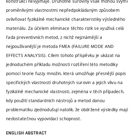
konstrukcí nevyjímaje. Druhotné suroviny však mohou svými
proměnlivými vlastnostmi nepředpokládaným způsobem
ovlivňovat fyzikálně mechanické charakteristiky výsledného
materiálu. Za účelem eliminace těchto rizik se využívá celá
řada preventivních metod, z nichž nejznámější a
nejpoužívanější je metoda FMEA (FAILURE MODE AND
EFFECTS ANALYSIS). Cílem tohoto příspěvku je ukázat na
jednoduchém příkladu možnosti rozšíření této metodiky
pomocí teorie fuzzy množin, která umožňuje přesnější popis
specifických vlastností druhotných surovin a jejich vlivu na
fyzikálně mechanické vlastnosti, zejména v těch případech,
kdy použití standardních nástrojů a metod danou
problematiku zjednodušují natolik, že obdržené výsledky mají
nedostatečnou vypovídací schopnost.
ENGLISH ABSTRACT