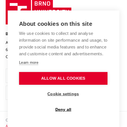
Brno
Sustainable university
University
Research infrastructures
International Agreements
of
Entrepreneurial University / ContriBUTe
Knowledge Transfer
University Networks
About cookies on this site
Technology
Safe University
Open Science
Cooperation with Schools
We use cookies to collect and analyse
BRNO UNIVERSITY OF TECHNOLOGY
Organization Structure
Projects
information on site performance and usage, to
Antonínská 548/1
www.vut.cz
provide social media features and to enhance
Projects from Structural Funds
602 00 Brno
vut@vutbr.cz
Official notice board
and customise content and advertisements.
Czech Republic
Specific University Research
Personal Data Protection
Learn more
Career at BUT
ALLOW ALL COOKIES
Support and development of employees and students
Equal opportunities
Cookie settings
Social Safety
Deny all
HR Award
Copyright © 2026 VUT
Accessibility Statement