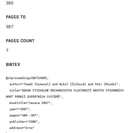
380
PAGES TO
387
PAGES COUNT
7
BIBTEX
@inproceedings{BUT24065,

  author="Tomáš {Vymazal} and Nikol {Žižková} and Petr {Misák}",

  title="ODHAD FYZIKÁLNĚ MECHANICKÝCH VLASTNOSTÍ NOVÝCH STAVEBNÍCH 
HMOT POMOCÍ EXPERTNÍCH SYSTÉMŮ",

  booktitle="Sanace 2007",

  year="2007",

  pages="380--387",

  publisher="SSBK",

  address="brno"
