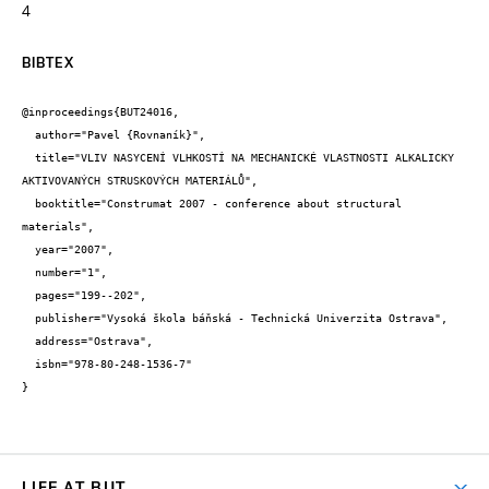
4
BIBTEX
@inproceedings{BUT24016,

  author="Pavel {Rovnaník}",

  title="VLIV NASYCENÍ VLHKOSTÍ NA MECHANICKÉ VLASTNOSTI ALKALICKY 
AKTIVOVANÝCH STRUSKOVÝCH MATERIÁLŮ",

  booktitle="Construmat 2007 - conference about structural 
materials",

  year="2007",

  number="1",

  pages="199--202",

  publisher="Vysoká škola báňská - Technická Univerzita Ostrava",

  address="Ostrava",

  isbn="978-80-248-1536-7"

}
LIFE AT BUT