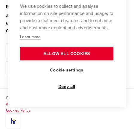
Open Science
Cooperation with Schools
We use cookies to collect and analyse
BRNO UNIVERSITY OF TECHNOLOGY
Organization Structure
Projects
information on site performance and usage, to
Antonínská 548/1
www.vut.cz
provide social media features and to enhance
Projects from Structural Funds
602 00 Brno
vut@vutbr.cz
Official notice board
and customise content and advertisements.
Czech Republic
Specific University Research
Personal Data Protection
Learn more
Career at BUT
ALLOW ALL COOKIES
Support and development of employees and students
Equal opportunities
Cookie settings
Social Safety
Deny all
HR Award
Copyright © 2026 VUT
Accessibility Statement
Contacts
Cookies Policy
Media
Alumni