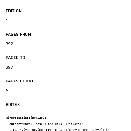
EDITION
1
PAGES FROM
392
PAGES TO
397
PAGES COUNT
6
BIBTEX
@inproceedings{BUT22971,

  author="Karel {Nosek} and Nikol {Žižková}",

  title="VÝVOJ NOVÝCH LEPICÍCH A STĚRKOVÝCH HMOT S VYUŽITÍM 