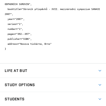
ODPADNÍCH SUROVIN",

  booktitle="Sbroník příspěvků - XVII. mezinárodní sympozium SANACE 
2007",

  year="2007",

  series="1",

  number="1",

  pages="392--397",

  publisher="SSBK",

  address="Nosova tiskárna, Brno"

}
LIFE AT BUT
BUT Ambience
STUDY OPTIONS
Spaces
Join BUT
Dormitories
STUDENTS
Short-term studies
Refectories