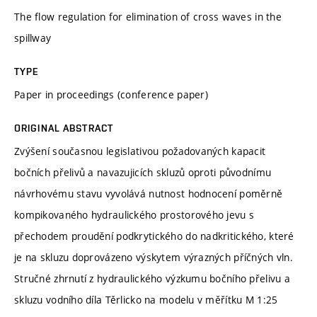
The flow regulation for elimination of cross waves in the
spillway
TYPE
Paper in proceedings (conference paper)
ORIGINAL ABSTRACT
Zvýšení současnou legislativou požadovaných kapacit
bočních přelivů a navazujicích skluzů oproti původnímu
návrhovému stavu vyvolává nutnost hodnocení poměrně
kompikovaného hydraulického prostorového jevu s
přechodem proudění podkrytického do nadkritického, které
je na skluzu doprovázeno výskytem výrazných příčných vln.
Stručné zhrnutí z hydraulického výzkumu bočního přelivu a
skluzu vodního díla Těrlicko na modelu v měřítku M 1:25