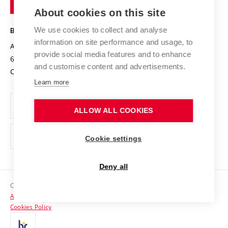
Entrepreneurial University / ContriBUTe
Knowledge Transfer
University Networks
About cookies on this site
Technology
Safe University
Open Science
Cooperation with Schools
We use cookies to collect and analyse
BRNO UNIVERSITY OF TECHNOLOGY
Organization Structure
Projects
information on site performance and usage, to
Antonínská 548/1
www.vut.cz
provide social media features and to enhance
Projects from Structural Funds
602 00 Brno
vut@vutbr.cz
Official notice board
and customise content and advertisements.
Czech Republic
Specific University Research
Personal Data Protection
Learn more
Career at BUT
ALLOW ALL COOKIES
Support and development of employees and students
Equal opportunities
Cookie settings
Social Safety
Deny all
HR Award
Copyright © 2026 VUT
Accessibility Statement
Contacts
Cookies Policy
Media