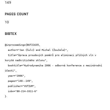
149
PAGES COUNT
10
BIBTEX
@inproceedings{BUT21635,

  author="Jan {Šulc} and Michal {Žoužela}",

  title="Úprava proudových poměrů pro eliminaci příčných vln v 
korytě nadkritického sklonu",

  booktitle="Hydrodynamika 2006 - odborná konference s mezinárodní 
účastí",

  year="2006",

  pages="140--149",

  publisher="VUTIUM",

  isbn="80-214-3311-6"

}