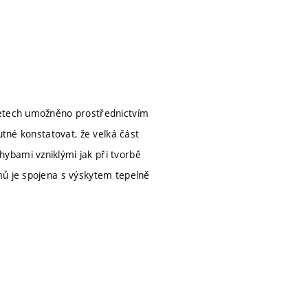
letech umožněno prostřednictvím
utné konstatovat, že velká část
ybami vzniklými jak při tvorbě
mů je spojena s výskytem tepelně