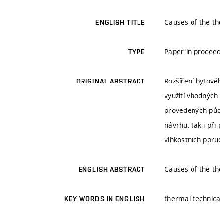
Causes of the th
ENGLISH TITLE
Paper in proceed
TYPE
Rozšíření bytové
ORIGINAL ABSTRACT
využití vhodných 
provedených půdn
návrhu, tak i př
vlhkostních poruc
Causes of the th
ENGLISH ABSTRACT
thermal technica
KEY WORDS IN ENGLISH