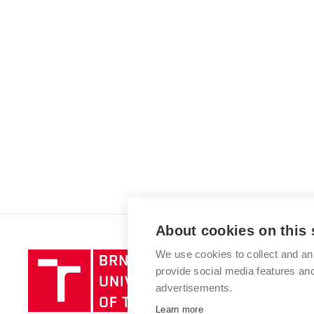
About cookies on this 
We use cookies to collect and an
Brno
provide social media features a
University
advertisements.
of
Technology
Learn more