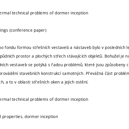
ermal technical problems of dormer inception
ings (conference paper)
ho fondu formou střešních vestaveb a nástaveb bylo v posledních 
půdních prostor a plochých střech stávajících objektů. Bohužel je n
ích vestaveb se potýká s řadou problémů, které jsou způsobeny ch
i provádění stavebních konstrukcí samotných. Převážná část problé
h, a to v oblasti střešních oken a jejich ostění.
ermal technical problems of dormer inception
l properties, dormer inception