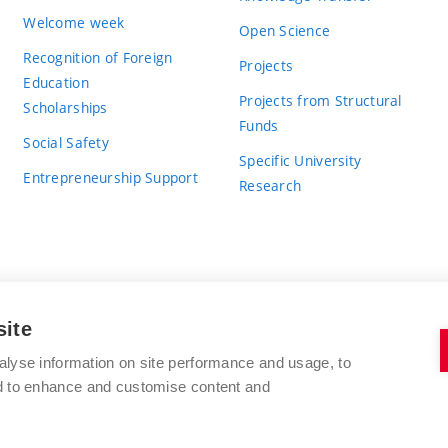
Welcome week
Open Science
Recognition of Foreign
Projects
Education
Projects from Structural
Scholarships
Funds
Social Safety
Specific University
Entrepreneurship Support
Research
site
BRNO UNIVERSITY OF TECHNOLOGY
alyse information on site performance and usage, to
nd to enhance and customise content and
Antonínská 548/1
www.vut.cz
602 00 Brno
vut@vutbr.cz
Czech Republic