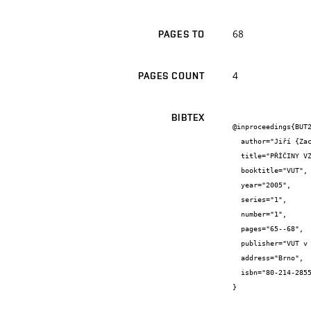
68
PAGES TO
4
PAGES COUNT
BIBTEX
@inproceedings{BUT2
  author="Jiří {Zach} and Jitka {Balíková}",

  title="PŘÍČINY VZNIKU TEPELNĚ TECHNICKÝCH PROBLÉMŮ U STŘEŠNÍCH OKEN",

  booktitle="VUT",

  year="2005",

  series="1",

  number="1",

  pages="65--68",

  publisher="VUT v Brně, FAST",

  address="Brno",

  isbn="80-214-2855-4"

}