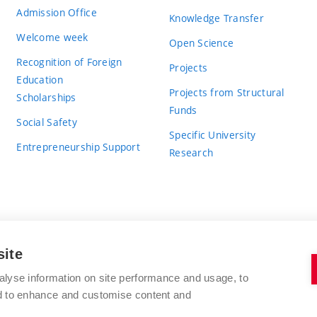
Admission Office
Knowledge Transfer
Welcome week
Open Science
Recognition of Foreign
Projects
Education
Projects from Structural
Scholarships
Funds
Social Safety
Specific University
Entrepreneurship Support
Research
site
BRNO UNIVERSITY OF TECHNOLOGY
alyse information on site performance and usage, to
nd to enhance and customise content and
Antonínská 548/1
www.vut.cz
602 00 Brno