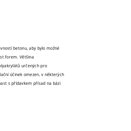
evností betonu, aby bylo možné
ost forem. Většina
olyakrylátů určených pro
ační účinek omezen, v některých
ast s přídavkem přísad na bázi