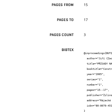
15
PAGES FROM
17
PAGES TO
3
PAGES COUNT
BIBTEX
@inproceedings{BUT2
  author="Jiří {Zach}",

  title="PŘÍSADY NA BÁZI POLYAKRYLÁTŮ V PREFABRIKOVANÉ VÝROBĚ",

  booktitle="Construmat",

  year="2005",

  series="1",

  number="1",

  pages="15--17",

  publisher="Žilinská univerzita v Žilině",

  address="Rájecké Teplice",

  isbn="80-8070-451-1"

}