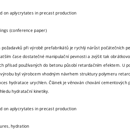
 on aplycrytates in precast production
ings (conference paper)
h požadavků při výrobě prefabrikátů je rychlý nárůst počátečních p
kratším čase dostatečné manipulační pevnosti a zvýšit tak obrátkov
ích přísad používaných do betonu působí retardačním efektem. U p
 výrobu byl výrobcem vhodným návrhem struktury polymeru retard
oces hydratace urychlen. Článek je věnován chování cementových p
hledu hydratační kinetiky.
 on aplycrytates in precast production
ures, hydration