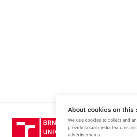
About cookies on this 
We use cookies to collect and an
Brno
provide social media features a
University
advertisements.
of