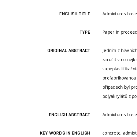
Admixtures based
ENGLISH TITLE
Paper in proceed
TYPE
Jedním z hlavníc
ORIGINAL ABSTRACT
zaručit v co nej
supeplastifikačn
prefabrikovanou
případech byl pr
polyakrylátů z po
Admixtures based
ENGLISH ABSTRACT
concrete, admixt
KEY WORDS IN ENGLISH