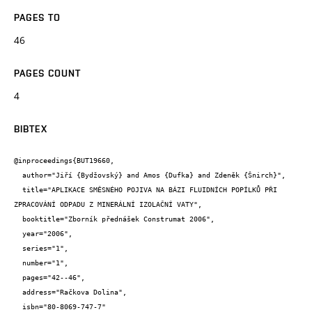
PAGES TO
46
PAGES COUNT
4
BIBTEX
@inproceedings{BUT19660,

  author="Jiří {Bydžovský} and Amos {Dufka} and Zdeněk {Šnirch}",

  title="APLIKACE SMĚSNÉHO POJIVA NA BÁZI FLUIDNÍCH POPÍLKŮ PŘI 
ZPRACOVÁNÍ ODPADU Z MINERÁLNÍ IZOLAČNÍ VATY",

  booktitle="Zborník přednášek Construmat 2006",

  year="2006",

  series="1",

  number="1",

  pages="42--46",

  address="Račkova Dolina",

  isbn="80-8069-747-7"
