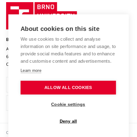
Research quality assurance system
International Staff Week
Brno
Sustainable university
University
Research infrastructures
International Agreements
of
Entrepreneurial University / ContriBUTe
Knowledge Transfer
University Networks
About cookies on this site
Technology
Safe University
Open Science
Cooperation with Schools
We use cookies to collect and analyse
BRNO UNIVERSITY OF TECHNOLOGY
Organization Structure
Projects
information on site performance and usage, to
Antonínská 548/1
www.vut.cz
provide social media features and to enhance
Projects from Structural Funds
602 00 Brno
vut@vutbr.cz
Official notice board
and customise content and advertisements.
Czech Republic
Specific University Research
Personal Data Protection
Learn more
Career at BUT
ALLOW ALL COOKIES
Support and development of employees and students
Equal opportunities
Cookie settings
Social Safety
Deny all
HR Award
Copyright © 2026 VUT